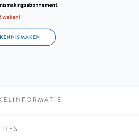
nismakings­abonnement
12 weken!
L KENNISMAKEN
KELINFORMATIE
TIES