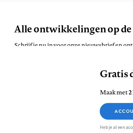
Alle ontwikkelingen op de
Schrijf je nu in voor onze nieuwsbrief en o
de meest opvallende artikelen in je mailbox.
Gratis d
E-
Maak met
2
mailadres
Functionele cookies
ACCOU
Analytische cookies
Marketing cookies
Contact
Colofon
Di
Heb je al een a