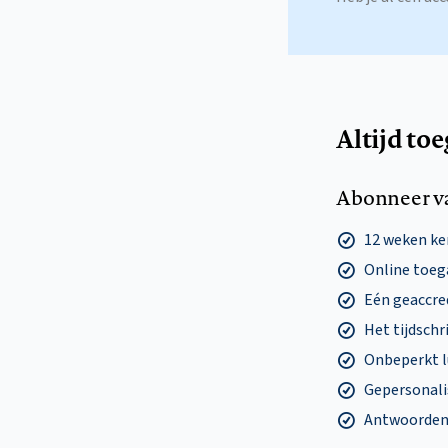
Altijd to
Abonneer v
12 weken k
Online toega
Eén geaccre
Het tijdschri
Onbeperkt l
Gepersonalis
Antwoorden o