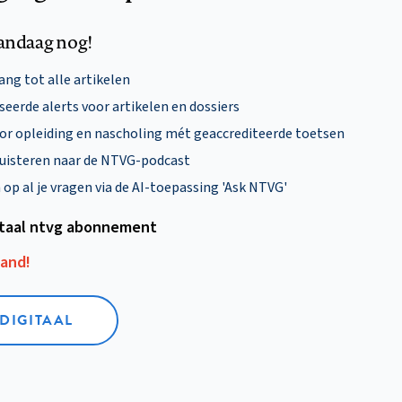
andaag nog!
ng tot alle artikelen
eerde alerts voor artikelen en dossiers
oor opleiding en nascholing mét geaccrediteerde toetsen
uisteren naar de NTVG-podcast
p al je vragen via de AI-toepassing 'Ask NTVG'
itaal ntvg abonnement
aand!
 DIGITAAL