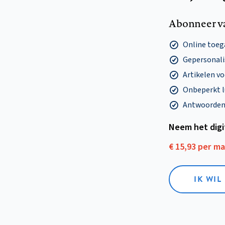
Abonneer v
Online toega
Gepersonalis
Artikelen v
Onbeperkt l
Antwoorden o
Neem het dig
€ 15,93 per m
IK WIL