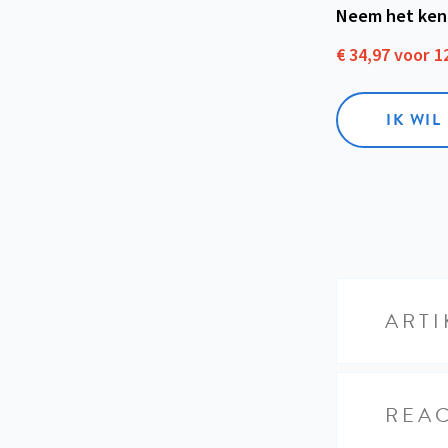
Neem het ken
€ 34,97 voor 
IK WI
ARTI
REAC