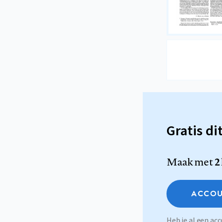
Gratis di
Maak met
2
ACCOU
Heb je al een a