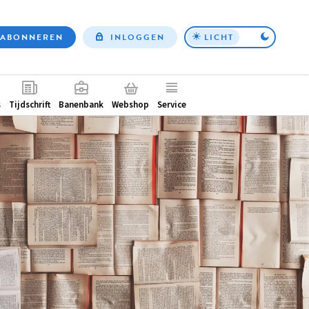
ABONNEREN
INLOGGEN
LICHT
Top
nav
ntair
s
Tijdschrift
Banenbank
Webshop
Service