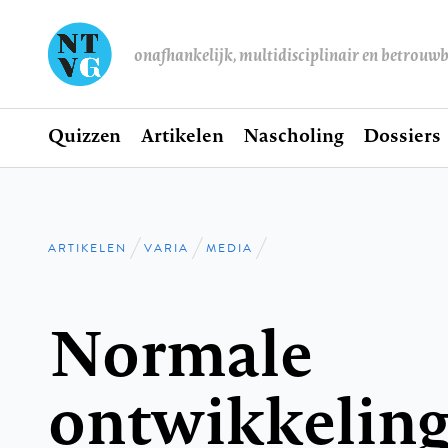
onafhankelijk, multidisciplinair en betrouw
Home
Quizzen
Artikelen
Nascholing
Dossiers
Hoofdnavigatie
ARTIKELEN
VARIA
MEDIA
Kruimelpad
Normale
ontwikkeling