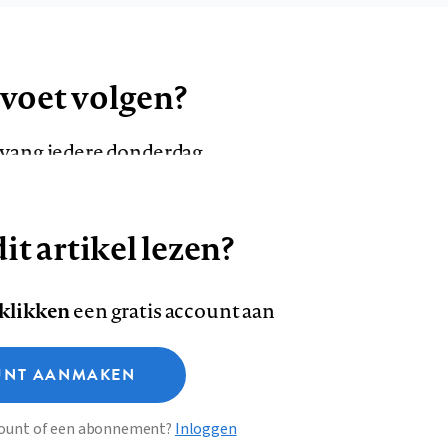
 voet volgen?
ntvang iedere donderdag
it artikel lezen?
VOLG ONS OP
AANMELDEN
Volg
Volg
 klikken
een gratis account aan
ons
ons
Deze site gebruikt cookies
op
op
NT AANMAKEN
Facebook
LinkedI
sclaimer
Privacy
About us
ccount of een abonnement?
Inloggen