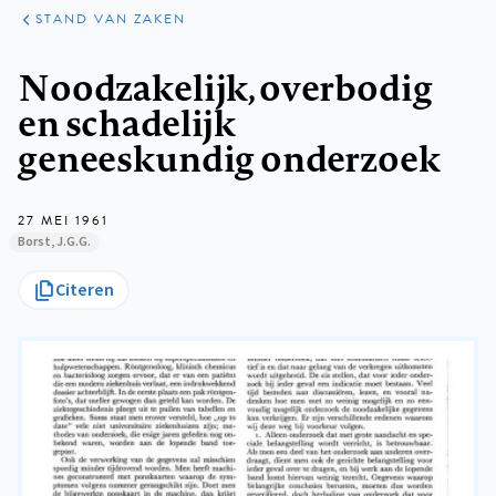
KLINISCHE
ARTIKELEN
PRAKTIJK
STAND VAN ZAKEN
Kruimelpad
Noodzakelijk, overbodig
en schadelijk
geneeskundig onderzoek
27 MEI 1961
Borst, J.G.G.
Citeren