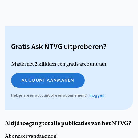
Gratis Ask NTVG uitproberen?
2 klikken
Maak met
een gratis account aan
ACCOUNT AANMAKEN
Heb je al een account of een abonnement?
Inloggen
Altijd toegang tot alle publicaties van het NTVG?
Abonneer vandaag nog!