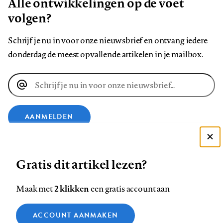
Alle ontwikkelingen op de voet
volgen?
Schrijf je nu in voor onze nieuwsbrief en ontvang iedere
donderdag de meest opvallende artikelen in je mailbox.
E-
mailadres
AANMELDEN
Deze site gebruikt cookies
VOLG ONS OP
Gratis dit artikel lezen?
Zie onze cookie policy
ACCEPTEER AANBEVOLEN INSTELLINGEN
Volg
Volg
Volg
Volg
Volg
Volg
2 klikken
Maak met
een gratis account aan
ons
ons
ons
ons
ons
ons
Functionele cookies
op
op
op
op
op
op
Contact
Colofon
Disclaimer
Privacy
About us
ACCOUNT AANMAKEN
Medische vragen verdienen
Sluiten