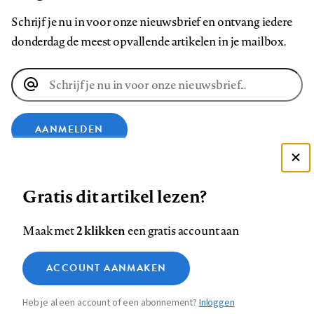
Schrijf je nu in voor onze nieuwsbrief en ontvang iedere
donderdag de meest opvallende artikelen in je mailbox.
E-
mailadres
AANMELDEN
Deze site gebruikt cookies
VOLG ONS OP
Gratis dit artikel lezen?
Zie onze cookie policy
ACCEPTEER AANBEVOLEN INSTELLINGEN
Volg
Volg
Volg
Volg
Volg
Volg
2 klikken
Maak met
een gratis account aan
ons
ons
ons
ons
ons
ons
Functionele cookies
op
op
op
op
op
op
Contact
Colofon
Disclaimer
Privacy
About us
ACCOUNT AANMAKEN
Medische vragen verdienen
Sluiten
Footer
Analytische cookies
Facebook
LinkedIn
Bluesky
Instagram
YouTube
Pinterest
betrouwbare antwoorden
Heb je al een account of een abonnement?
Inloggen
Marketing cookies