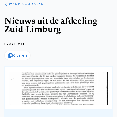
KLINISCHE
ARTIKELEN
PRAKTIJK
STAND VAN ZAKEN
Kruimelpad
Nieuws uit de afdeeling
Zuid-Limburg
1 JULI 1938
Citeren