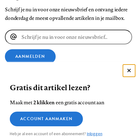
Schrijf je nu in voor onze nieuwsbrief en ontvang iedere
donderdag de meest opvallende artikelen in je mailbox.
E-
mailadres
AANMELDEN
VOLG ONS OP
Deze site gebruikt cookies
Gratis dit artikel lezen?
Zie onze cookie policy
Volg
Volg
Volg
Volg
Volg
Volg
ACCEPTEER AANBEVOLEN INSTELLINGEN
2 klikken
Maak met
een gratis account aan
ons
ons
ons
ons
ons
ons
op
op
op
op
op
op
Functionele cookies
Contact
Colofon
Disclaimer
Privacy
About us
ACCOUNT AANMAKEN
Footer
Medische vragen verdienen
Sluiten
Facebook
LinkedIn
Bluesky
Instagram
YouTube
Pinterest
Analytische cookies
betrouwbare antwoorden
Heb je al een account of een abonnement?
Inloggen
Marketing cookies