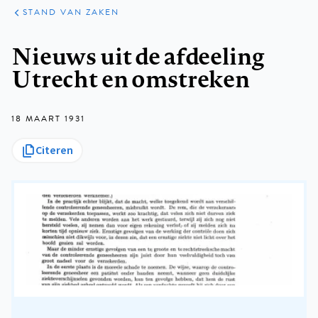
KLINISCHE
ARTIKELEN
PRAKTIJK
STAND VAN ZAKEN
Kruimelpad
Nieuws uit de afdeeling
Utrecht en omstreken
18 MAART 1931
Citeren