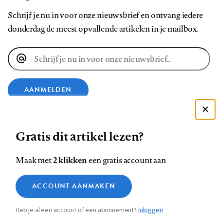
Schrijf je nu in voor onze nieuwsbrief en ontvang iedere
donderdag de meest opvallende artikelen in je mailbox.
E-
mailadres
AANMELDEN
Deze site gebruikt cookies
VOLG ONS OP
Gratis dit artikel lezen?
Zie onze cookie policy
ACCEPTEER AANBEVOLEN INSTELLINGEN
Volg
Volg
Volg
Volg
Volg
Volg
2 klikken
Maak met
een gratis account aan
ons
ons
ons
ons
ons
ons
Functionele cookies
op
op
op
op
op
op
Contact
Colofon
Disclaimer
Privacy
About us
ACCOUNT AANMAKEN
Medische vragen verdienen
Sluiten
Footer
Analytische cookies
Facebook
LinkedIn
Bluesky
Instagram
YouTube
Pinterest
betrouwbare antwoorden
Heb je al een account of een abonnement?
Inloggen
Marketing cookies