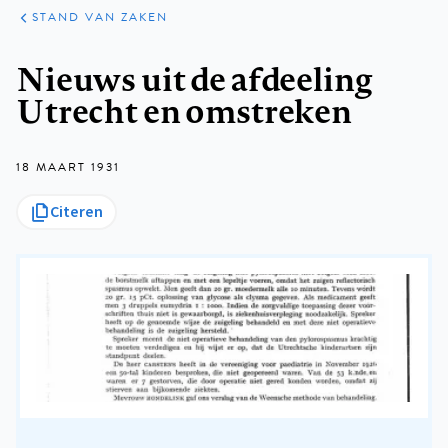
KLINISCHE
ARTIKELEN
PRAKTIJK
STAND VAN ZAKEN
Kruimelpad
Nieuws uit de afdeeling
Utrecht en omstreken
18 MAART 1931
Citeren