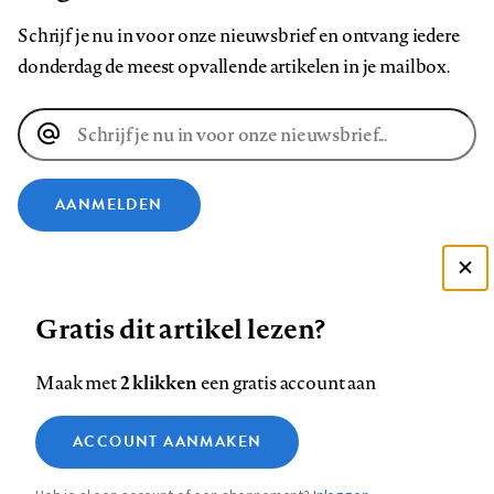
Schrijf je nu in voor onze nieuwsbrief en ontvang iedere
donderdag de meest opvallende artikelen in je mailbox.
E-
mailadres
AANMELDEN
VOLG ONS OP
Deze site gebruikt cookies
Gratis dit artikel lezen?
Zie onze cookie policy
Volg
Volg
Volg
Volg
Volg
Volg
ACCEPTEER AANBEVOLEN INSTELLINGEN
ons
ons
2 klikken
ons
ons
ons
ons
Maak met
een gratis account aan
op
op
op
op
op
op
Contact
Colofon
Disclaimer
Privacy
About us
Functionele cookies
Footer
ACCOUNT AANMAKEN
Facebook
LinkedIn
Bluesky
Instagram
YouTube
Pinterest
Medische vragen verdienen
Sluiten
Analytische cookies
betrouwbare antwoorden