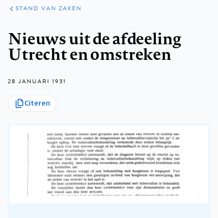
KLINISCHE
ARTIKELEN
PRAKTIJK
STAND VAN ZAKEN
Kruimelpad
Nieuws uit de afdeeling
Utrecht en omstreken
28 JANUARI 1931
Citeren