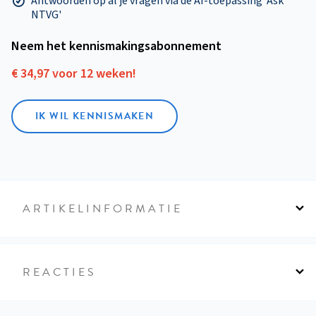
Antwoorden op al je vragen via de AI-toepassing 'Ask
NTVG'
Neem het kennismakings­abonnement
€ 34,97 voor 12 weken!
IK WIL KENNISMAKEN
ARTIKELINFORMATIE
REACTIES