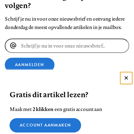
volgen?
Schrijf je nu in voor onze nieuwsbrief en ontvang iedere
donderdag de meest opvallende artikelen in je mailbox.
E-
mailadres
AANMELDEN
VOLG ONS OP
Deze site gebruikt cookies
Gratis dit artikel lezen?
Zie onze cookie policy
Volg
Volg
Volg
Volg
Volg
Volg
ACCEPTEER AANBEVOLEN INSTELLINGEN
2 klikken
Maak met
een gratis account aan
ons
ons
ons
ons
ons
ons
Functionele cookies
op
op
op
op
op
op
Contact
Colofon
Disclaimer
Privacy
About us
ACCOUNT AANMAKEN
Medische vragen verdienen
Footer
Sluiten
Facebook
LinkedIn
Bluesky
Instagram
YouTube
Pinterest
Analytische cookies