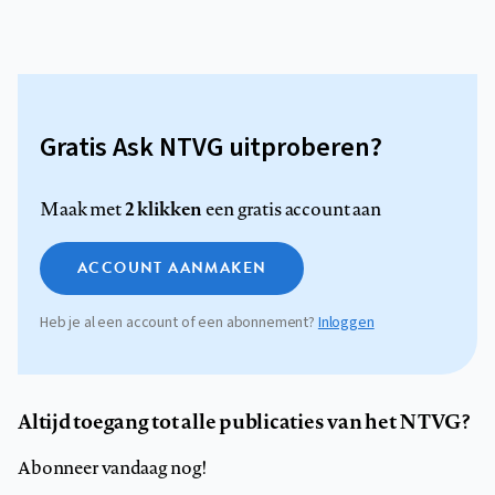
Gratis Ask NTVG uitproberen?
2 klikken
Maak met
een gratis account aan
ACCOUNT AANMAKEN
Heb je al een account of een abonnement?
Inloggen
Altijd toegang tot alle publicaties van het NTVG?
Abonneer vandaag nog!