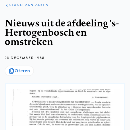
KLINISCHE
ARTIKELEN
PRAKTIJK
STAND VAN ZAKEN
Kruimelpad
Nieuws uit de afdeeling 's-
Hertogenbosch en
omstreken
23 DECEMBER 1938
Citeren