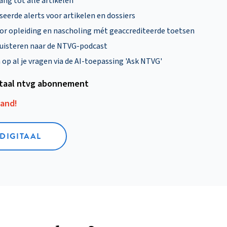
ng tot alle artikelen
eerde alerts voor artikelen en dossiers
oor opleiding en nascholing mét geaccrediteerde toetsen
uisteren naar de NTVG-podcast
p al je vragen via de AI-toepassing 'Ask NTVG'
itaal ntvg abonnement
aand!
 DIGITAAL