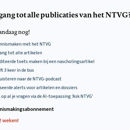
egang tot alle publicaties van het NTVG
andaag nog!
ennismaken met het NTVG
ng tot alle artikelen
diteerde toets maken bij een nascholingsartikel
ft 3 keer in de bus
uisteren naar de NTVG-podcast
eerde alerts voor artikelen en dossiers
p al je vragen via de AI-toepassing 'Ask NTVG'
nismakings­abonnement
12 weken!