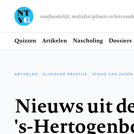
onafhankelijk, multidisciplinair en betrouw
Home
Quizzen
Artikelen
Nascholing
Dossiers
Hoofdnavigatie
ARTIKELEN
KLINISCHE PRAKTIJK
STAND VAN ZAKEN
Kruimelpad
Nieuws uit de
's-Hertogenb