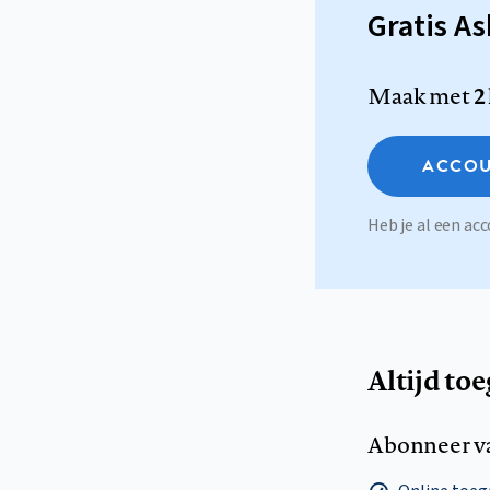
Gratis A
Maak met
2
ACCOU
Heb je al een a
Altijd to
Abonneer v