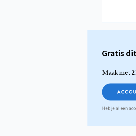
Gratis di
Maak met
2
ACCOU
Heb je al een a