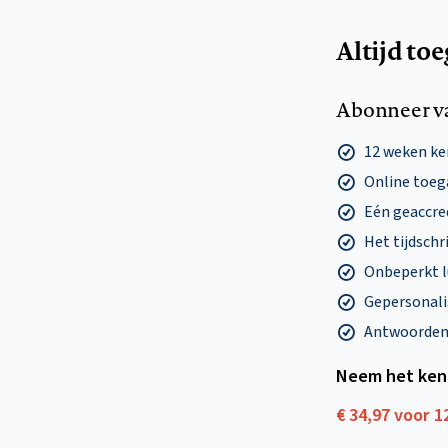
Altijd to
Abonneer v
12 weken k
Online toega
Eén geaccre
Het tijdschri
Onbeperkt l
Gepersonalis
Antwoorden o
Neem het ken
€ 34,97 voor 