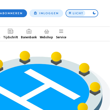
ABONNEREN
INLOGGEN
LICHT
Top
nav
ntair
s
Tijdschrift
Banenbank
Webshop
Service