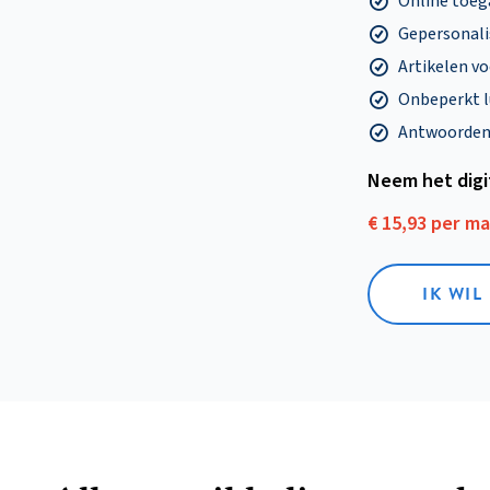
Online toega
Gepersonalis
Artikelen v
Onbeperkt l
Antwoorden o
Neem het dig
€ 15,93 per m
IK WIL