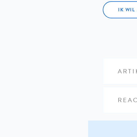
IK WI
ARTI
REAC