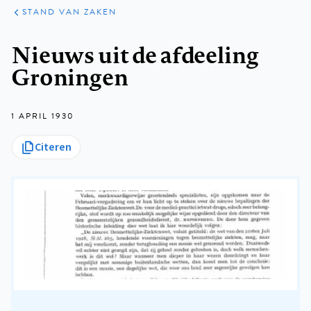
KLINISCHE
ARTIKELEN
PRAKTIJK
STAND VAN ZAKEN
Kruimelpad
Nieuws uit de afdeeling
Groningen
1 APRIL 1930
Citeren