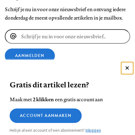
Schrijf je nu in voor onze nieuwsbrief en ontvang iedere
donderdag de meest opvallende artikelen in je mailbox.
E-
mailadres
AANMELDEN
VOLG ONS OP
Deze site gebruikt cookies
Gratis dit artikel lezen?
Zie onze cookie policy
ACCEPTEER AANBEVOLEN INSTELLINGEN
Volg
Volg
Volg
Volg
Volg
Volg
2 klikken
Maak met
een gratis account aan
ons
ons
ons
ons
ons
ons
Functionele cookies
op
op
op
op
op
op
Contact
Colofon
Disclaimer
Privacy
About us
ACCOUNT AANMAKEN
Medische vragen verdienen
Sluiten
Footer
Analytische cookies
Facebook
LinkedIn
Bluesky
Instagram
YouTube
Pinterest
betrouwbare antwoorden
Heb je al een account of een abonnement?
Inloggen
Marketing cookies