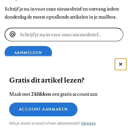
Schrijf je nu in voor onze nieuwsbrief en ontvang iedere
donderdag de meest opvallende artikelen in je mailbox.
E-
mailadres
AANMELDEN
Deze site gebruikt cookies
VOLG ONS OP
Gratis dit artikel lezen?
Zie onze cookie policy
ACCEPTEER AANBEVOLEN INSTELLINGEN
Volg
Volg
Volg
Volg
Volg
Volg
2 klikken
Maak met
een gratis account aan
ons
ons
ons
ons
ons
ons
Functionele cookies
op
op
op
op
op
op
Contact
Colofon
Disclaimer
Privacy
About us
ACCOUNT AANMAKEN
Medische vragen verdienen
Sluiten
Footer
Analytische cookies
Facebook
LinkedIn
Bluesky
Instagram
YouTube
Pinterest
betrouwbare antwoorden
Heb je al een account of een abonnement?
Inloggen
Marketing cookies