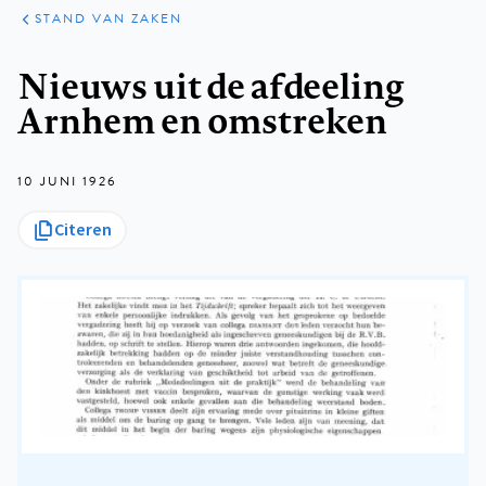
KLINISCHE
ARTIKELEN
PRAKTIJK
STAND VAN ZAKEN
Kruimelpad
Nieuws uit de afdeeling
Arnhem en omstreken
10 JUNI 1926
Citeren