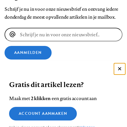
Schrijf je nu in voor onze nieuwsbrief en ontvang iedere
donderdag de meest opvallende artikelen in je mailbox.
E-
mailadres
AANMELDEN
VOLG ONS OP
Deze site gebruikt cookies
Gratis dit artikel lezen?
Zie onze cookie policy
Volg
Volg
Volg
Volg
Volg
Volg
ACCEPTEER AANBEVOLEN INSTELLINGEN
ons
ons
2 klikken
ons
ons
ons
ons
Maak met
een gratis account aan
op
op
op
op
op
op
Contact
Colofon
Disclaimer
Privacy
About us
Functionele cookies
Footer
ACCOUNT AANMAKEN
Facebook
LinkedIn
Bluesky
Instagram
YouTube
Pinterest
Medische vragen verdienen
Sluiten
Analytische cookies
betrouwbare antwoorden