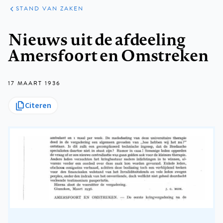
KLINISCHE
ARTIKELEN
PRAKTIJK
STAND VAN ZAKEN
Kruimelpad
Nieuws uit de afdeeling
Amersfoort en Omstreken
17 MAART 1936
Citeren