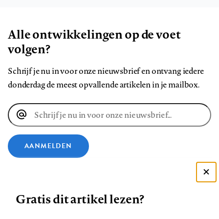
Alle ontwikkelingen op de voet
volgen?
Schrijf je nu in voor onze nieuwsbrief en ontvang iedere
donderdag de meest opvallende artikelen in je mailbox.
E-
mailadres
AANMELDEN
VOLG ONS OP
Deze site gebruikt cookies
Gratis dit artikel lezen?
Zie onze cookie policy
Volg
Volg
Volg
Volg
Volg
Volg
ACCEPTEER AANBEVOLEN INSTELLINGEN