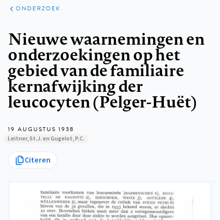
ARTIKELEN
ONDERZOEK
ONDERZOEK
Kruimelpad
Nieuwe waarnemingen en
onderzoekingen op het
gebied van de familiaire
kernafwijking der
leucocyten (Pelger-Huët)
19 AUGUSTUS 1938
Leitner, St.J. en Gugelot, P.C.
Citeren