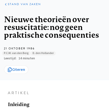
KLINISCHE
ARTIKELEN
PRAKTIJK
STAND VAN ZAKEN
Kruimelpad
Nieuwe theorieën over
resuscitatie: nog geen
praktische consequenties
21 OKTOBER 1986
P.C.M. van den Berg
D. den Hollander
Leestijd
14 minuten
Citeren
ARTIKEL
Inleiding