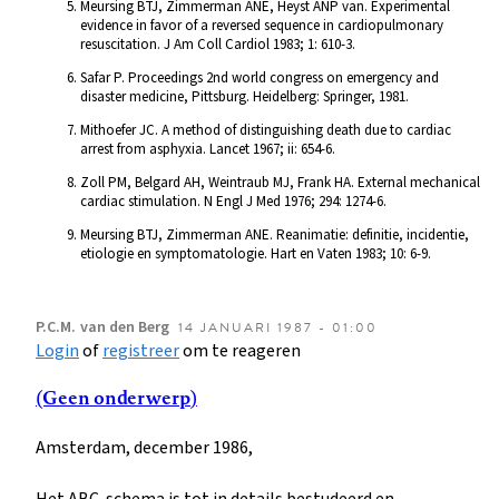
Meursing BTJ, Zimmerman ANE, Heyst ANP van. Experimental
evidence in favor of a reversed sequence in cardiopulmonary
resuscitation. J Am Coll Cardiol 1983; 1: 610-3.
Safar P. Proceedings 2nd world congress on emergency and
disaster medicine, Pittsburg. Heidelberg: Springer, 1981.
Mithoefer JC. A method of distinguishing death due to cardiac
arrest from asphyxia. Lancet 1967; ii: 654-6.
Zoll PM, Belgard AH, Weintraub MJ, Frank HA. External mechanical
cardiac stimulation. N Engl J Med 1976; 294: 1274-6.
Meursing BTJ, Zimmerman ANE. Reanimatie: definitie, incidentie,
etiologie en symptomatologie. Hart en Vaten 1983; 10: 6-9.
P.C.M.
van den Berg
14 JANUARI 1987 - 01:00
Login
of
registreer
om te reageren
(Geen onderwerp)
Amsterdam, december 1986,
Het ABC-schema is tot in details bestudeerd en