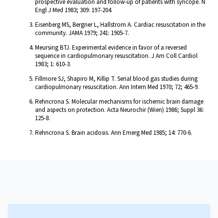
prospective evaluation and follow-up of patients with syncope. N
Engl J Med 1983; 309: 197-204.
Eisenberg MS, Bergner L, Hallstrom A. Cardiac resuscitation in the
community. JAMA 1979; 241: 1905-7.
Meursing BTJ. Experimental evidence in favor of a reversed
sequence in cardiopulmonary resuscitation. J Am Coll Cardiol
1983; 1: 610-3.
Fillmore SJ, Shapiro M, Killip T. Serial blood gas studies during
cardiopulmonary resuscitation. Ann Intern Med 1970; 72; 465-9.
Rehncrona S. Molecular mechanisms for ischemic brain damage
and aspects on protection. Acta Neurochir (Wien) 1986; Suppl 36:
125-8.
Rehncrona S. Brain acidosis. Ann Emerg Med 1985; 14: 770-6.