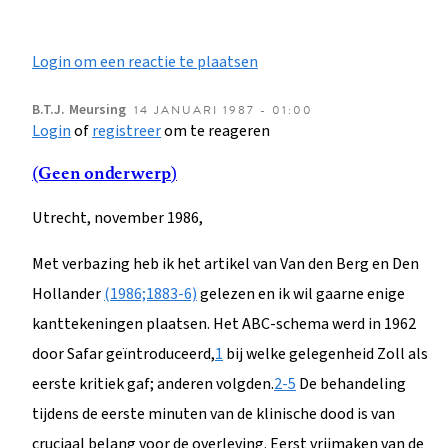
Login om een reactie te plaatsen
B.T.J.
Meursing
14 JANUARI 1987 - 01:00
Login
of
registreer
om te reageren
(Geen onderwerp)
Utrecht, november 1986,
Met verbazing heb ik het artikel van Van den Berg en Den
Hollander
(1986;1883-6)
gelezen en ik wil gaarne enige
kanttekeningen plaatsen. Het ABC-schema werd in 1962
door Safar geïntroduceerd,
1
bij welke gelegenheid Zoll als
eerste kritiek gaf; anderen volgden.
2-5
De behandeling
tijdens de eerste minuten van de klinische dood is van
cruciaal belang voor de overleving. Eerst vrijmaken van de