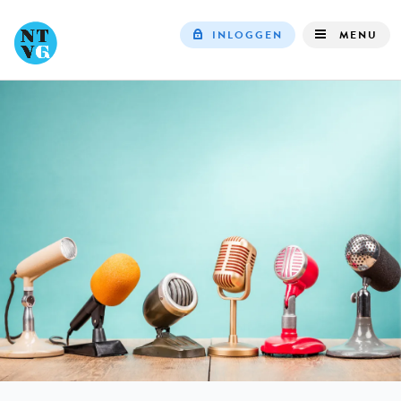
INLOGGEN
MENU
Top
navigation
IN