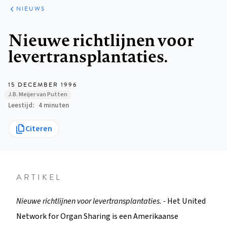
ARTIKELEN
HET
NIEUWS
KORT
Kruimelpad
Nieuwe richtlijnen voor
levertransplantaties.
15 DECEMBER 1996
J.B. Meijer van Putten
Leestijd
4 minuten
Citeren
ARTIKEL
Nieuwe richtlijnen voor levertransplantaties. -
Het United
Network for Organ Sharing is een Amerikaanse