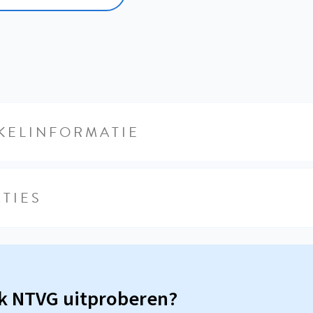
KELINFORMATIE
TIES
sk NTVG uitproberen?