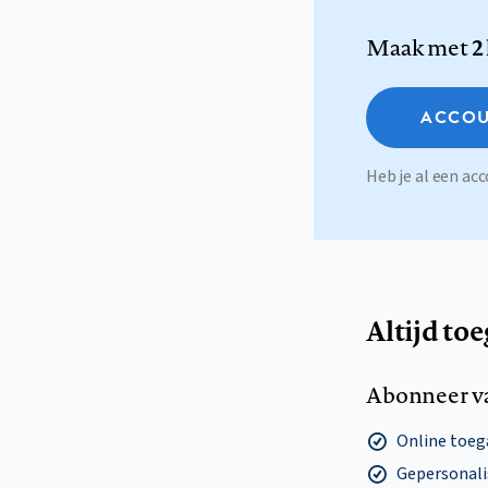
Maak met
2
ACCOU
Heb je al een a
Altijd to
Abonneer v
Online toega
Gepersonalis