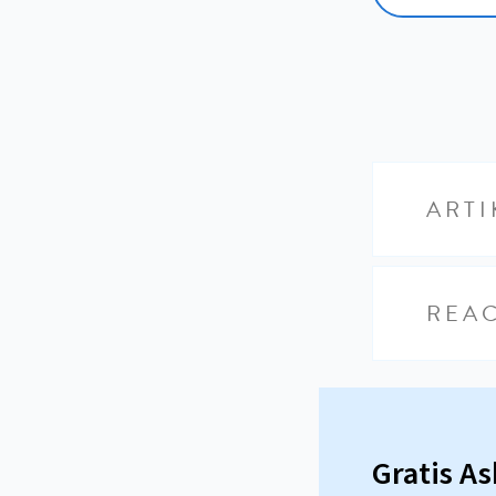
ARTI
REAC
Gratis A