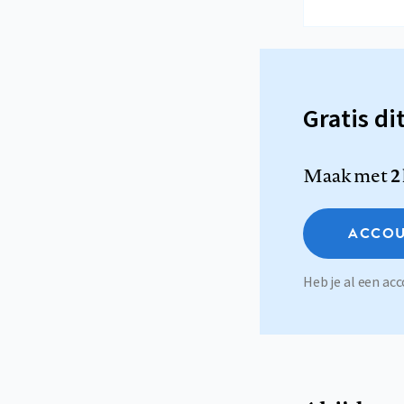
Gratis di
Maak met
2
ACCOU
Heb je al een a