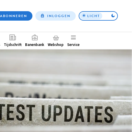
ABONNEREN
INLOGGEN
LICHT
Top
nav
ntair
s
Tijdschrift
Banenbank
Webshop
Service