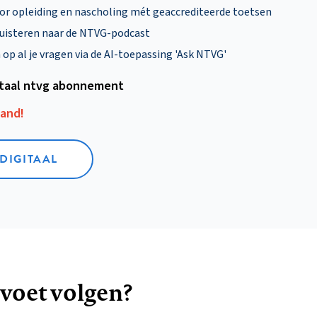
oor opleiding en nascholing mét geaccrediteerde toetsen
uisteren naar de NTVG-podcast
p al je vragen via de AI-toepassing 'Ask NTVG'
itaal ntvg abonnement
aand!
 DIGITAAL
 voet volgen?