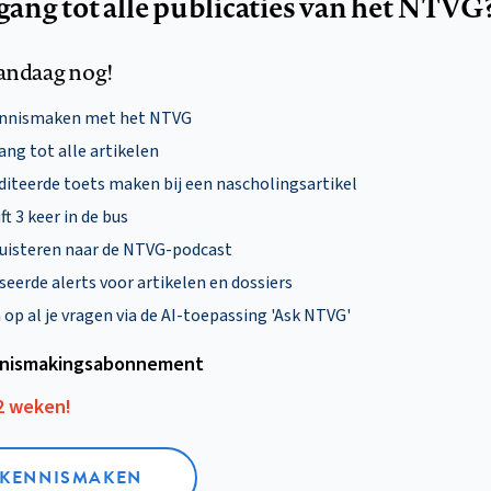
egang tot alle publicaties van het NTVG
andaag nog!
ennismaken met het NTVG
ng tot alle artikelen
diteerde toets maken bij een nascholingsartikel
ft 3 keer in de bus
uisteren naar de NTVG-podcast
eerde alerts voor artikelen en dossiers
p al je vragen via de AI-toepassing 'Ask NTVG'
nismakings­abonnement
12 weken!
L KENNISMAKEN