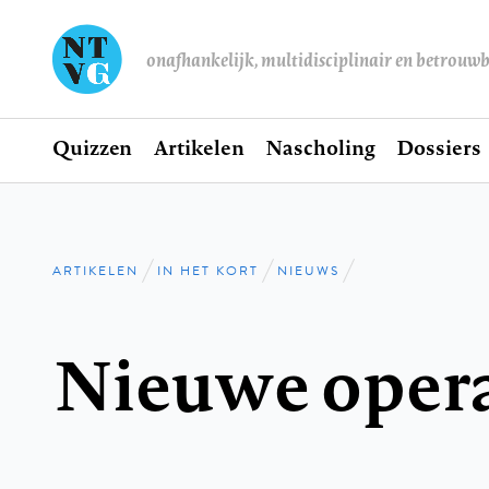
onafhankelijk, multidisciplinair en betrouw
Home
Quizzen
Artikelen
Nascholing
Dossiers
Hoofdnavigatie
ARTIKELEN
IN HET KORT
NIEUWS
Kruimelpad
Nieuwe opera