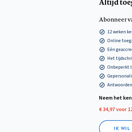
Altijd to
Abonneer v
12 weken k
Online toega
Eén geaccre
Het tijdschri
Onbeperkt l
Gepersonalis
Antwoorden o
Neem het ken
€ 34,97 voor 
IK WI