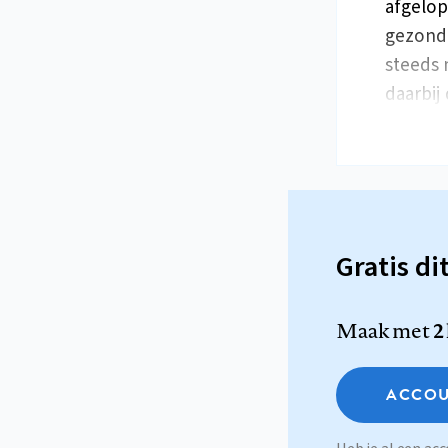
afgelop
gezondh
steeds 
daarbi
Gratis di
Maak met
2
ACCOU