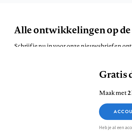
Alle ontwikkelingen op de
Schrijf je nu in voor onze nieuwsbrief en o
de meest opvallende artikelen in je mailbox.
Gratis d
E-
Maak met
2
mailadres
Functionele cookies
ACCOU
Analytische cookies
Marketing cookies
Contact
Colofon
Di
Heb je al een a