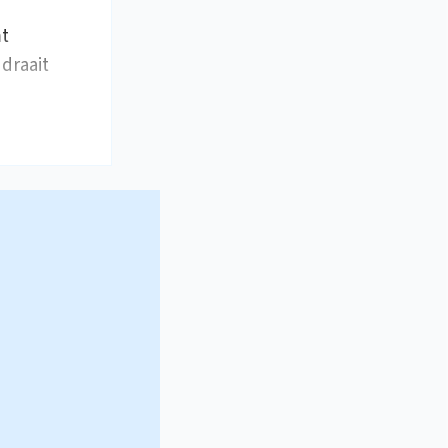
mt
draait