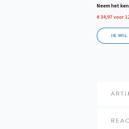
Neem het ken
€ 34,97 voor 
IK WI
ARTI
REAC