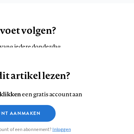
 voet volgen?
ntvang iedere donderdag
it artikel lezen?
VOLG ONS OP
AANMELDEN
Volg
Volg
 klikken
een gratis account aan
ons
ons
Deze site gebruikt cookies
op
op
NT AANMAKEN
Facebook
LinkedI
sclaimer
Privacy
About us
ccount of een abonnement?
Inloggen