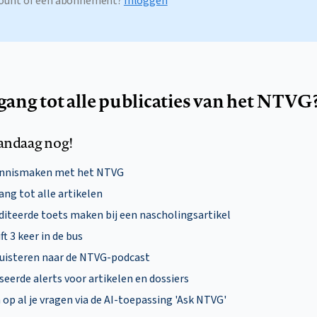
ccount of een abonnement?
Inloggen
egang tot alle publicaties van het NTVG
andaag nog!
ennismaken met het NTVG
ng tot alle artikelen
diteerde toets maken bij een nascholingsartikel
ft 3 keer in de bus
uisteren naar de NTVG-podcast
eerde alerts voor artikelen en dossiers
p al je vragen via de AI-toepassing 'Ask NTVG'