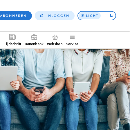
ABONNEREN
INLOGGEN
LICHT
Top
nav
ntair
s
Tijdschrift
Banenbank
Webshop
Service