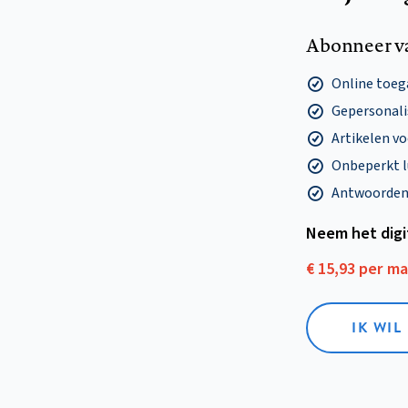
Abonneer v
Online toega
Gepersonalis
Artikelen v
Onbeperkt l
Antwoorden o
Neem het dig
€ 15,93 per m
IK WIL