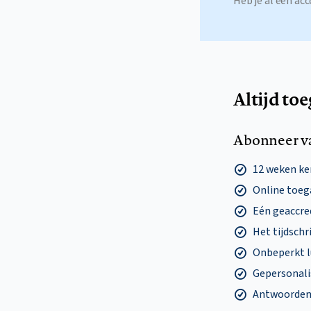
Heb je al een a
Altijd to
Abonneer v
12 weken k
Online toega
Eén geaccre
Het tijdschri
Onbeperkt l
Gepersonalis
Antwoorden o