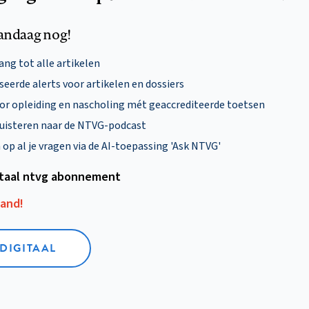
andaag nog!
ng tot alle artikelen
eerde alerts voor artikelen en dossiers
oor opleiding en nascholing mét geaccrediteerde toetsen
uisteren naar de NTVG-podcast
p al je vragen via de AI-toepassing 'Ask NTVG'
itaal ntvg abonnement
aand!
 DIGITAAL