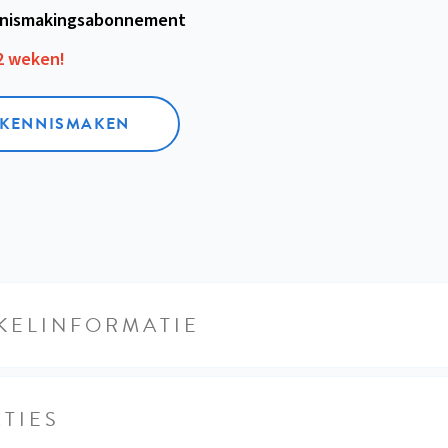
nismakings­abonnement
12 weken!
L KENNISMAKEN
KELINFORMATIE
TIES