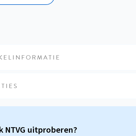
KELINFORMATIE
TIES
sk NTVG uitproberen?