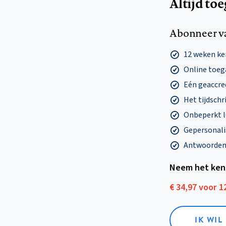
Altijd to
Abonneer v
12 weken k
Online toega
Eén geaccre
Het tijdschri
Onbeperkt l
Gepersonalis
Antwoorden o
Neem het ken
€ 34,97 voor 
IK WI