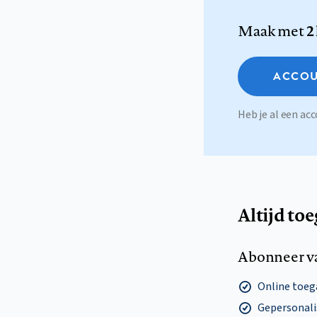
Maak met
2
ACCOU
Heb je al een a
Altijd to
Abonneer v
Online toega
Gepersonalis