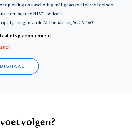
oor opleiding en nascholing mét geaccrediteerde toetsen
uisteren naar de NTVG-podcast
p al je vragen via de AI-toepassing 'Ask NTVG'
itaal ntvg abonnement
aand!
 DIGITAAL
 voet volgen?