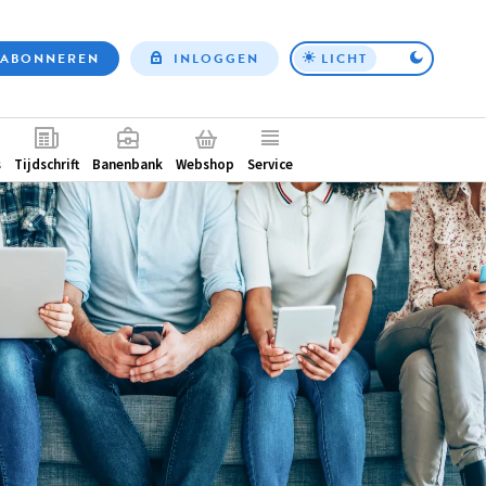
ABONNEREN
INLOGGEN
LICHT
Top
nav
ntair
s
Tijdschrift
Banenbank
Webshop
Service