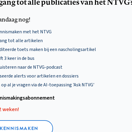
egang tot alle publicaties van het NTVG
andaag nog!
ennismaken met het NTVG
ng tot alle artikelen
diteerde toets maken bij een nascholingsartikel
ft 3 keer in de bus
uisteren naar de NTVG-podcast
eerde alerts voor artikelen en dossiers
p al je vragen via de AI-toepassing 'Ask NTVG'
nismakings­abonnement
12 weken!
L KENNISMAKEN