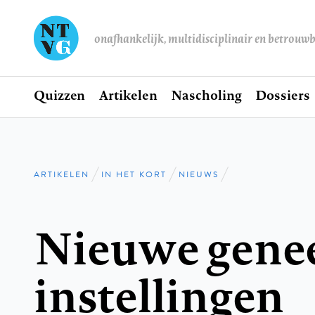
onafhankelijk, multidisciplinair en betrouw
Home
Quizzen
Artikelen
Nascholing
Dossiers
Hoofdnavigatie
ARTIKELEN
IN HET KORT
NIEUWS
Kruimelpad
Nieuwe gene
instellingen