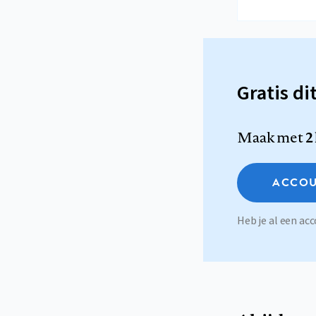
Gratis di
Maak met
2
ACCOU
Heb je al een a