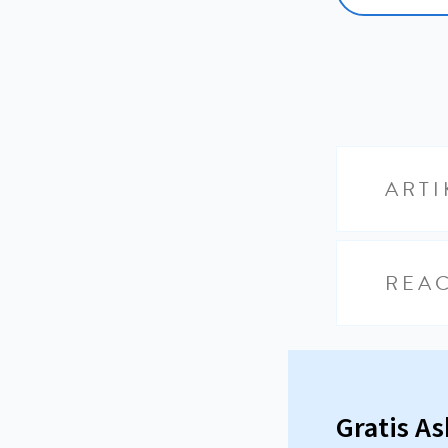
ARTI
REAC
Gratis A