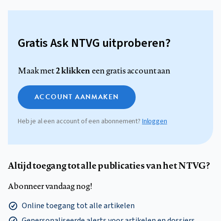
Gratis Ask NTVG uitproberen?
2 klikken
Maak met
een gratis account aan
ACCOUNT AANMAKEN
Heb je al een account of een abonnement?
Inloggen
Altijd toegang tot alle publicaties van het NTVG?
Abonneer vandaag nog!
Online toegang tot alle artikelen
Gepersonaliseerde alerts voor artikelen en dossiers