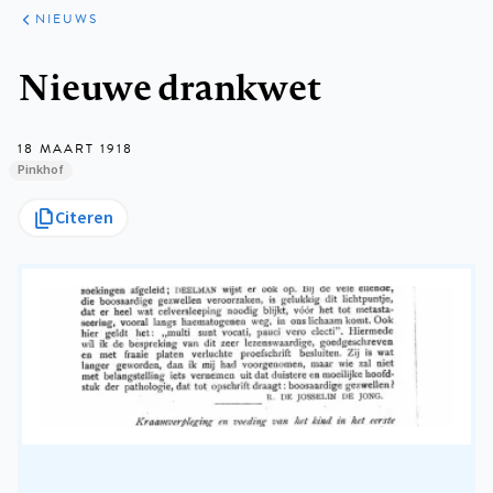
ARTIKELEN
HET
NIEUWS
KORT
Kruimelpad
Nieuwe drankwet
18 MAART 1918
Pinkhof
Citeren