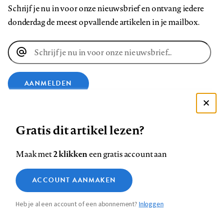
Schrijf je nu in voor onze nieuwsbrief en ontvang iedere
donderdag de meest opvallende artikelen in je mailbox.
E-
mailadres
AANMELDEN
Deze site gebruikt cookies
VOLG ONS OP
Gratis dit artikel lezen?
Zie onze cookie policy
ACCEPTEER AANBEVOLEN INSTELLINGEN
Volg
Volg
Volg
Volg
Volg
Volg
2 klikken
Maak met
een gratis account aan
ons
ons
ons
ons
ons
ons
Functionele cookies
op
op
op
op
op
op
Contact
Colofon
Disclaimer
Privacy
About us
ACCOUNT AANMAKEN
Medische vragen verdienen
Sluiten
Footer
Analytische cookies
Facebook
LinkedIn
Bluesky
Instagram
YouTube
Pinterest
betrouwbare antwoorden
Heb je al een account of een abonnement?
Inloggen
Marketing cookies
navigation
STEL ZE NU AAN ASK NTVG