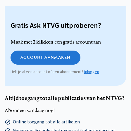
Gratis Ask NTVG uitproberen?
2 klikken
Maak met
een gratis account aan
ACCOUNT AANMAKEN
Heb je al een account of een abonnement?
Inloggen
Altijd toegang tot alle publicaties van het NTVG?
Abonneer vandaag nog!
Online toegang tot alle artikelen
Gepersonaliseerde alerts voor artikelen en dossiers