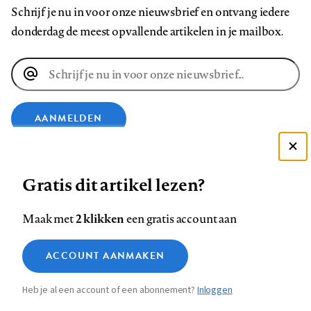
Schrijf je nu in voor onze nieuwsbrief en ontvang iedere
donderdag de meest opvallende artikelen in je mailbox.
E-
mailadres
AANMELDEN
Deze site gebruikt cookies
VOLG ONS OP
Gratis dit artikel lezen?
Zie onze cookie policy
ACCEPTEER AANBEVOLEN INSTELLINGEN
Volg
Volg
Volg
Volg
Volg
Volg
2 klikken
Maak met
een gratis account aan
ons
ons
ons
ons
ons
ons
Functionele cookies
op
op
op
op
op
op
Contact
Colofon
Disclaimer
Privacy
About us
ACCOUNT AANMAKEN
Medische vragen verdienen
Sluiten
Footer
Analytische cookies
Facebook
LinkedIn
Bluesky
Instagram
YouTube
Pinterest
betrouwbare antwoorden
Heb je al een account of een abonnement?
Inloggen
Marketing cookies
navigation
STEL ZE NU AAN ASK NTVG