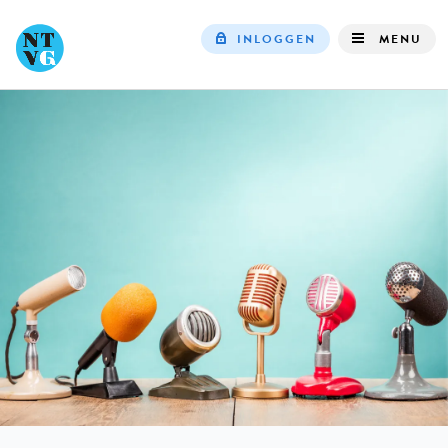
INLOGGEN
MENU
Top
navigation
IN