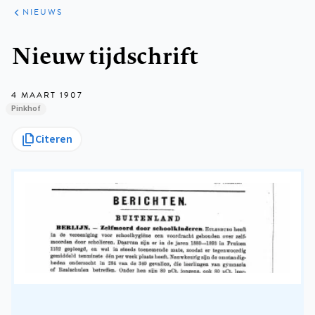
ARTIKELEN
HET
NIEUWS
KORT
Kruimelpad
Nieuw tijdschrift
4 MAART 1907
Pinkhof
Citeren