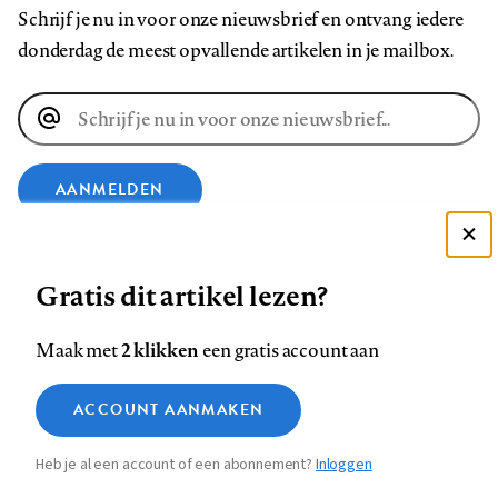
Schrijf je nu in voor onze nieuwsbrief en ontvang iedere
donderdag de meest opvallende artikelen in je mailbox.
E-
mailadres
AANMELDEN
Deze site gebruikt cookies
VOLG ONS OP
Gratis dit artikel lezen?
Zie onze cookie policy
ACCEPTEER AANBEVOLEN INSTELLINGEN
Volg
Volg
Volg
Volg
Volg
Volg
2 klikken
Maak met
een gratis account aan
ons
ons
ons
ons
ons
ons
Functionele cookies
op
op
op
op
op
op
Contact
Colofon
Disclaimer
Privacy
About us
ACCOUNT AANMAKEN
Medische vragen verdienen
Sluiten
Footer
Analytische cookies
Facebook
LinkedIn
Bluesky
Instagram
YouTube
Pinterest
betrouwbare antwoorden
Heb je al een account of een abonnement?
Inloggen
Marketing cookies
navigation
STEL ZE NU AAN ASK NTVG