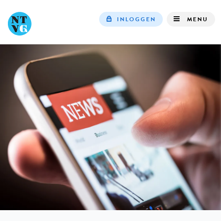
INLOGGEN
MENU
Top
navigation
IN