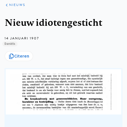
ARTIKELEN
HET
NIEUWS
KORT
Kruimelpad
Nieuw idiotengesticht
14 JANUARI 1907
Daniëls
Citeren