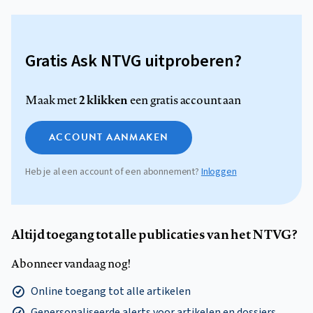
Gratis Ask NTVG uitproberen?
2 klikken
Maak met
een gratis account aan
ACCOUNT AANMAKEN
Heb je al een account of een abonnement?
Inloggen
Altijd toegang tot alle publicaties van het NTVG?
Abonneer vandaag nog!
Online toegang tot alle artikelen
Gepersonaliseerde alerts voor artikelen en dossiers