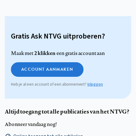
Gratis Ask NTVG uitproberen?
2 klikken
Maak met
een gratis account aan
ACCOUNT AANMAKEN
Heb je al een account of een abonnement?
Inloggen
Altijd toegang tot alle publicaties van het NTVG?
Abonneer vandaag nog!