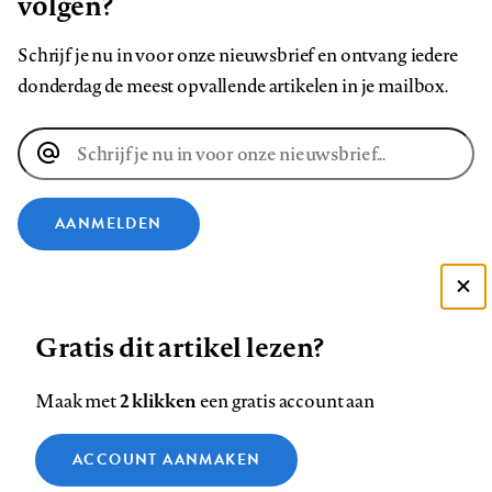
volgen?
Schrijf je nu in voor onze nieuwsbrief en ontvang iedere
donderdag de meest opvallende artikelen in je mailbox.
E-
mailadres
AANMELDEN
VOLG ONS OP
Deze site gebruikt cookies
Gratis dit artikel lezen?
Zie onze cookie policy
Volg
Volg
Volg
Volg
Volg
Volg
ACCEPTEER AANBEVOLEN INSTELLINGEN
ons
ons
2 klikken
ons
ons
ons
ons
Maak met
een gratis account aan
op
op
op
op
op
op
Contact
Colofon
Disclaimer
Privacy
About us
Functionele cookies
Footer
ACCOUNT AANMAKEN
Facebook
LinkedIn
Bluesky
Instagram
YouTube
Pinterest
Medische vragen verdienen
Sluiten
Analytische cookies