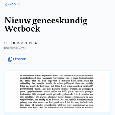
ARTIKELEN
VARIA
MEDIA
Kruimelpad
Nieuw geneeskundig
Wetboek
11 FEBRUARI 1906
Bruinsma, G.W.
Citeren