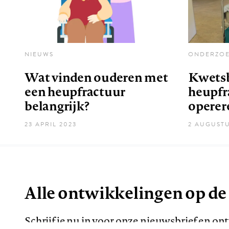
NIEUWS
ONDERZO
Wat vinden ouderen met
Kwetsb
een heupfractuur
heupfra
belangrijk?
operer
23 APRIL 2023
2 AUGUSTU
Alle ontwikkelingen op de
Schrijf je nu in voor onze nieuwsbrief en o