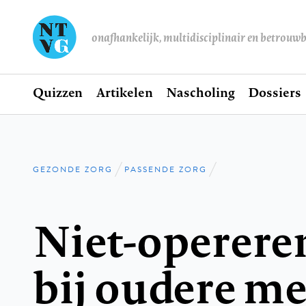
onafhankelijk, multidisciplinair en betrouw
Home
Quizzen
Artikelen
Nascholing
Dossiers
Hoofdnavigatie
GEZONDE ZORG
PASSENDE ZORG
Kruimelpad
Niet-operere
bij oudere me