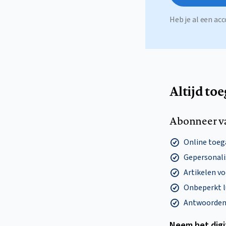
Heb je al een a
Altijd to
Abonneer v
Online toega
Gepersonalis
Artikelen v
Onbeperkt l
Antwoorden o
Neem het dig