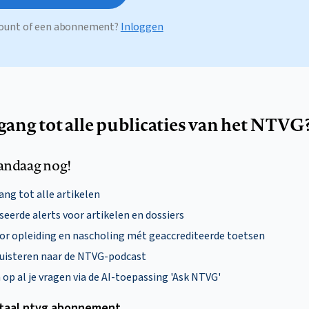
ccount of een abonnement?
Inloggen
egang tot alle publicaties van het NTVG
andaag nog!
ng tot alle artikelen
eerde alerts voor artikelen en dossiers
oor opleiding en nascholing mét geaccrediteerde toetsen
uisteren naar de NTVG-podcast
p al je vragen via de AI-toepassing 'Ask NTVG'
itaal ntvg abonnement