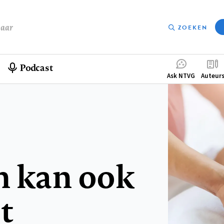
baar
ZOEKEN
Podcast
Compleme
Ask NTVG
Auteur
menu
n kan ook
t