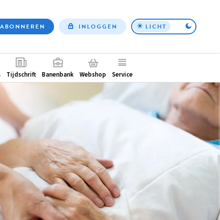
ABONNEREN
INLOGGEN
LICHT
Top
nav
ntair
s
Tijdschrift
Banenbank
Webshop
Service