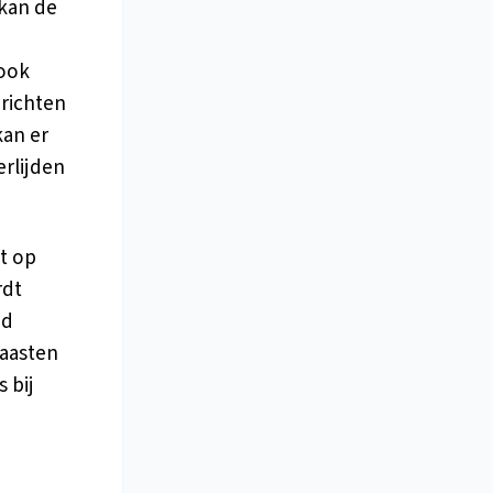
 kan de
 ook
 richten
kan er
erlijden
ht op
rdt
jd
naasten
 bij