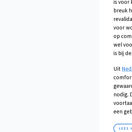
is voor
breuk h
revalid
voor wo
op comf
wel voo
is bij 
Uit
Ned
comfort
gewaard
nodig. 
voortaa
een ge
LEES 