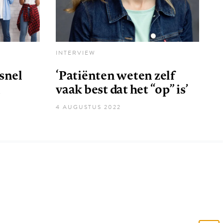
INTERVIEW
snel
‘Patiënten weten zelf
n
vaak best dat het “op” is’
4 AUGUSTUS 2022