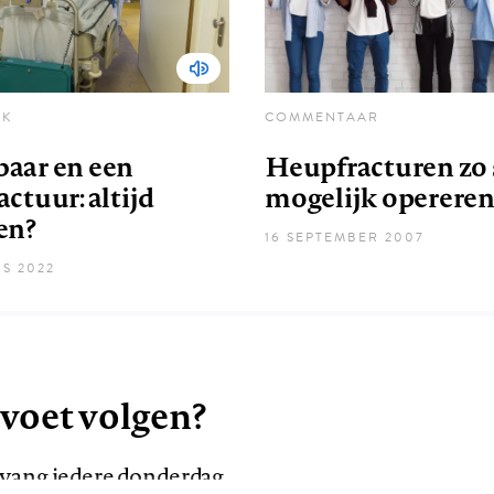
EK
COMMENTAAR
aar en een
Heupfracturen zo 
ctuur: altijd
mogelijk operere
en?
16 SEPTEMBER 2007
S 2022
 voet volgen?
ntvang iedere donderdag