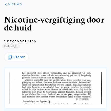
ARTIKELEN
HET
NIEUWS
KORT
Kruimelpad
Nicotine-vergiftiging door
de huid
2 DECEMBER 1930
Pinkhof, H.
Citeren