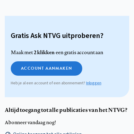
Gratis Ask NTVG uitproberen?
2 klikken
Maak met
een gratis account aan
ACCOUNT AANMAKEN
Heb je al een account of een abonnement?
Inloggen
Altijd toegang tot alle publicaties van het NTVG?
Abonneer vandaag nog!