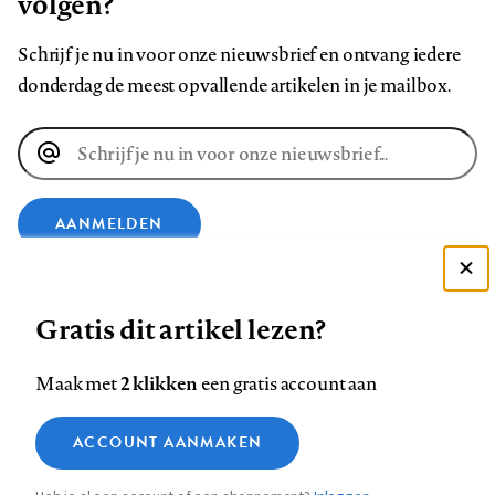
volgen?
Schrijf je nu in voor onze nieuwsbrief en ontvang iedere
donderdag de meest opvallende artikelen in je mailbox.
E-
mailadres
AANMELDEN
Deze site gebruikt cookies
VOLG ONS OP
Gratis dit artikel lezen?
Zie onze cookie policy
ACCEPTEER AANBEVOLEN INSTELLINGEN
Volg
Volg
Volg
Volg
Volg
Volg
2 klikken
Maak met
een gratis account aan
ons
ons
ons
ons
ons
ons
Functionele cookies
op
op
op
op
op
op
Contact
Colofon
Disclaimer
Privacy
About us
ACCOUNT AANMAKEN
Medische vragen verdienen
Sluiten
Footer
Analytische cookies
Facebook
LinkedIn
Bluesky
Instagram
YouTube
Pinterest
betrouwbare antwoorden