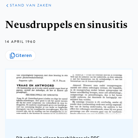
KLINISCHE
ARTIKELEN
PRAKTIJK
STAND VAN ZAKEN
Kruimelpad
Neusdruppels en sinusitis
14 APRIL 1960
Citeren