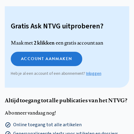
Gratis Ask NTVG uitproberen?
2 klikken
Maak met
een gratis account aan
ACCOUNT AANMAKEN
Heb je al een account of een abonnement?
Inloggen
Altijd toegang tot alle publicaties van het NTVG?
Abonneer vandaag nog!
Online toegang tot alle artikelen
Gepersonaliseerde alerts voor artikelen en dossiers