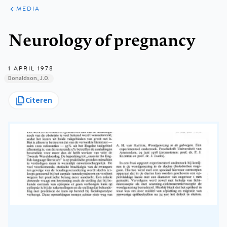
ARTIKELEN
VARIA
MEDIA
Kruimelpad
Neurology of pregnancy
1 APRIL 1978
Donaldson, J.O.
Citeren