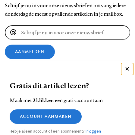
Schrijf je nu in voor onze nieuwsbrief en ontvang iedere
donderdag de meest opvallende artikelen in je mailbox.
E-
mailadres
AANMELDEN
VOLG ONS OP
Deze site gebruikt cookies
Gratis dit artikel lezen?
Zie onze cookie policy
Volg
Volg
Volg
Volg
Volg
Volg
ACCEPTEER AANBEVOLEN INSTELLINGEN
ons
ons
2 klikken
ons
ons
ons
ons
Maak met
een gratis account aan
op
op
op
op
op
op
Contact
Colofon
Disclaimer
Privacy
About us
Functionele cookies
Footer
ACCOUNT AANMAKEN
Facebook
LinkedIn
Bluesky
Instagram
YouTube
Pinterest
Medische vragen verdienen
Sluiten
Analytische cookies
betrouwbare antwoorden
navigation
Heb je al een account of een abonnement?
Inloggen
Marketing cookies