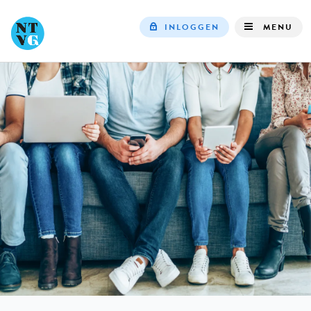
INLOGGEN
MENU
Top
navigation
IN