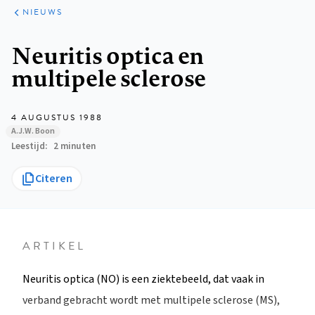
ARTIKELEN
HET
NIEUWS
KORT
Kruimelpad
Neuritis optica en
multipele sclerose
4 AUGUSTUS 1988
A.J.W. Boon
Leestijd
2 minuten
Citeren
ARTIKEL
Neuritis optica (NO) is een ziektebeeld, dat vaak in
verband gebracht wordt met multipele sclerose (MS),