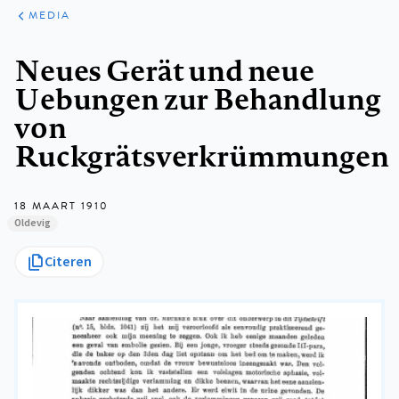
ARTIKELEN
VARIA
MEDIA
Kruimelpad
Neues Gerät und neue
Uebungen zur Behandlung
von
Ruckgrätsverkrümmungen
18 MAART 1910
Oldevig
Citeren