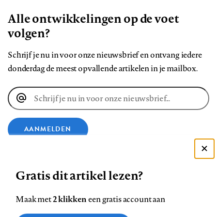
Alle ontwikkelingen op de voet
volgen?
Schrijf je nu in voor onze nieuwsbrief en ontvang iedere
donderdag de meest opvallende artikelen in je mailbox.
E-
mailadres
AANMELDEN
Deze site gebruikt cookies
VOLG ONS OP
Gratis dit artikel lezen?
Zie onze cookie policy
ACCEPTEER AANBEVOLEN INSTELLINGEN
Volg
Volg
Volg
Volg
Volg
Volg
2 klikken
Maak met
een gratis account aan
ons
ons
ons
ons
ons
ons