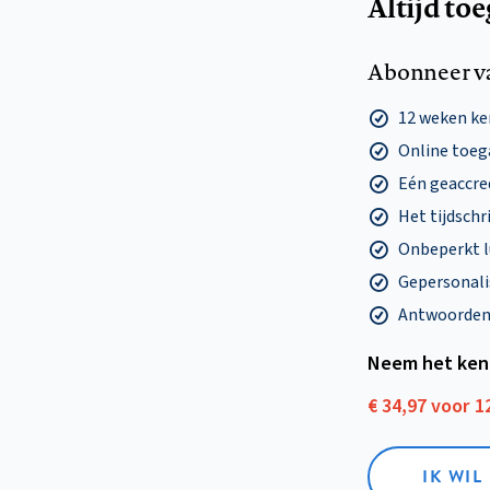
Altijd to
Abonneer v
12 weken k
Online toega
Eén geaccre
Het tijdschri
Onbeperkt l
Gepersonalis
Antwoorden o
Neem het ken
€ 34,97 voor 
IK WI