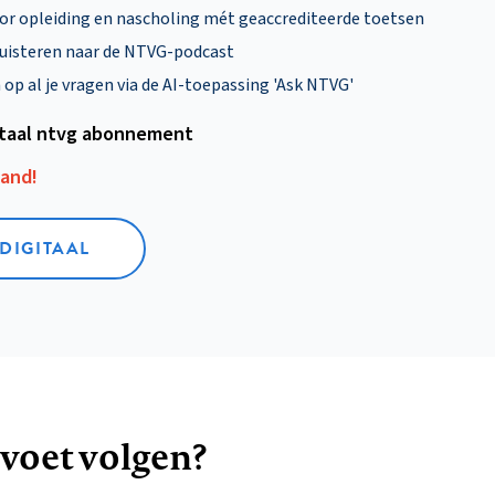
oor opleiding en nascholing mét geaccrediteerde toetsen
uisteren naar de NTVG-podcast
p al je vragen via de AI-toepassing 'Ask NTVG'
itaal ntvg abonnement
aand!
 DIGITAAL
 voet volgen?