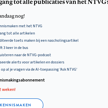
egang tot alle publicaties van het NTVG
andaag nog!
ennismaken met het NTVG
ng tot alle artikelen
diteerde toets maken bij een nascholingsartikel
ft 3 keer in de bus
uisteren naar de NTVG-podcast
eerde alerts voor artikelen en dossiers
p al je vragen via de AI-toepassing 'Ask NTVG'
nismakings­abonnement
12 weken!
L KENNISMAKEN