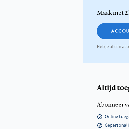
Maak met
2
ACCOU
Heb je al een a
Altijd to
Abonneer v
Online toega
Gepersonalis