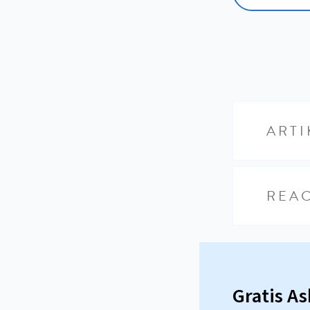
ARTI
REAC
Gratis A