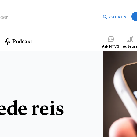
baar
ZOEKEN
Podcast
Compleme
Ask NTVG
Auteur
menu
ede reis