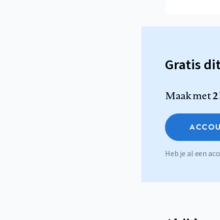
Gratis di
Maak met
2
ACCOU
Heb je al een a