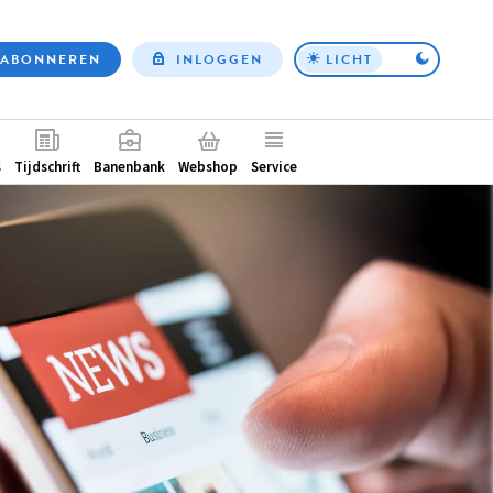
ABONNEREN
INLOGGEN
LICHT
Top
nav
ntair
s
Tijdschrift
Banenbank
Webshop
Service