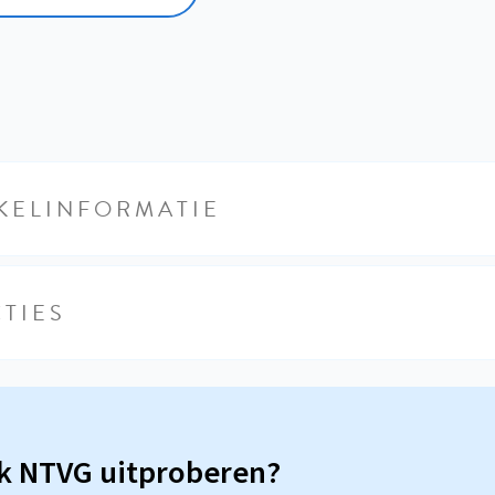
KELINFORMATIE
TIES
sk NTVG uitproberen?