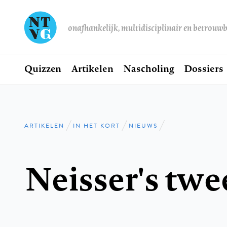
onafhankelijk, multidisciplinair en betrouw
Home
Quizzen
Artikelen
Nascholing
Dossiers
Hoofdnavigatie
ARTIKELEN
IN HET KORT
NIEUWS
Kruimelpad
Neisser's twe