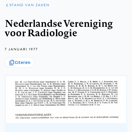
KLINISCHE
ARTIKELEN
PRAKTIJK
STAND VAN ZAKEN
Kruimelpad
Nederlandse Vereniging
voor Radiologie
7 JANUARI 1977
Citeren