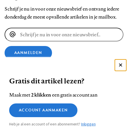
Schrijf je nu in voor onze nieuwsbrief en ontvang iedere
donderdag de meest opvallende artikelen in je mailbox.
E-
mailadres
AANMELDEN
VOLG ONS OP
Deze site gebruikt cookies
Gratis dit artikel lezen?
Zie onze cookie policy
Volg
Volg
Volg
Volg
Volg
Volg
ACCEPTEER AANBEVOLEN INSTELLINGEN
2 klikken
Maak met
een gratis account aan
ons
ons
ons
ons
ons
ons
Functionele cookies
op
op
op
op
op
op
Contact
Colofon
Disclaimer
Privacy
About us
ACCOUNT AANMAKEN
Medische vragen verdienen
Footer
Sluiten
Analytische cookies
Facebook
LinkedIn
Bluesky
Instagram
YouTube
Pinterest
betrouwbare antwoorden
Heb je al een account of een abonnement?
Inloggen
Marketing cookies