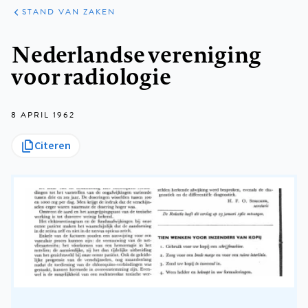
KLINISCHE
ARTIKELEN
PRAKTIJK
STAND VAN ZAKEN
Kruimelpad
Nederlandse vereniging
voor radiologie
8 APRIL 1962
Citeren