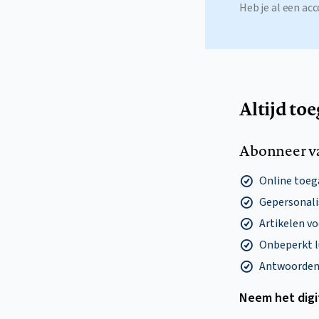
Heb je al een a
Altijd to
Abonneer v
Online toega
Gepersonalis
Artikelen v
Onbeperkt l
Antwoorden o
Neem het dig