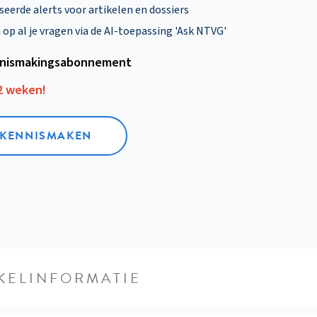
eerde alerts voor artikelen en dossiers
p al je vragen via de AI-toepassing 'Ask NTVG'
nismakings­abonnement
12 weken!
L KENNISMAKEN
KELINFORMATIE