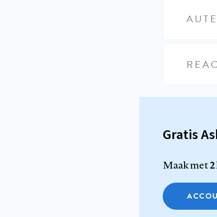
AUT
REAC
Gratis A
Maak met
2
ACCOU