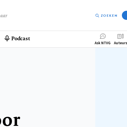
baar
ZOEKEN
Podcast
Compleme
Ask NTVG
Auteur
menu
oor