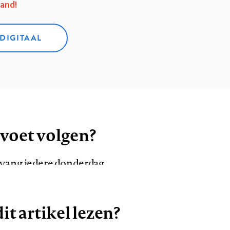
aand!
 DIGITAAL
 voet volgen?
ntvang iedere donderdag
it artikel lezen?
VOLG ONS OP
AANMELDEN