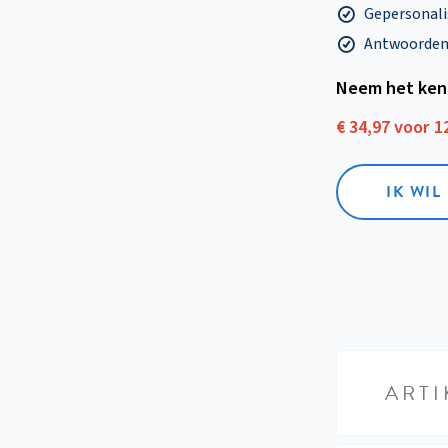
Gepersonalis
Antwoorden o
Neem het ken
€ 34,97 voor 
IK WI
ARTI