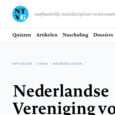
onafhankelijk, multidisciplinair en betrouw
Home
Quizzen
Artikelen
Nascholing
Dossiers
Hoofdnavigatie
ARTIKELEN
VARIA
MEDEDELINGEN
Kruimelpad
Nederlandse
Vereniging v