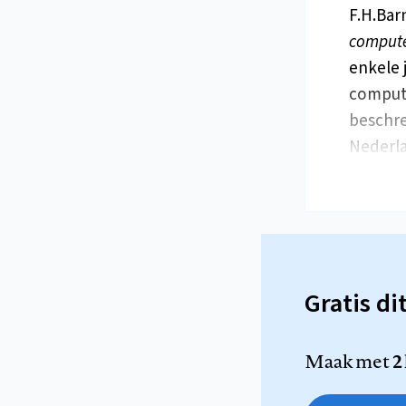
F.H.Bar
compute
enkele 
compute
beschre
Nederl
Gratis di
Maak met
2