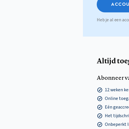
ACCOU
Heb je al een a
Altijd to
Abonneer v
12 weken k
Online toega
Eén geaccre
Het tijdschri
Onbeperkt l