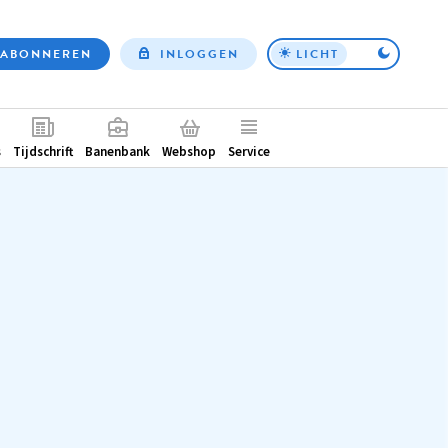
ABONNEREN
INLOGGEN
LICHT
Top
nav
ntair
s
Tijdschrift
Banenbank
Webshop
Service