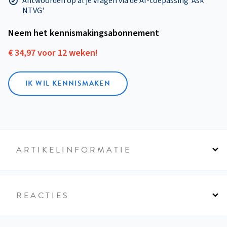
Antwoorden op al je vragen via de AI-toepassing 'Ask
NTVG'
Neem het kennismakings­abonnement
€ 34,97 voor 12 weken!
IK WIL KENNISMAKEN
ARTIKELINFORMATIE
REACTIES