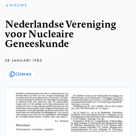
ARTIKELEN
HET
NIEUWS
KORT
Kruimelpad
Nederlandse Vereniging
voor Nucleaire
Geneeskunde
28 JANUARI 1983
Citeren