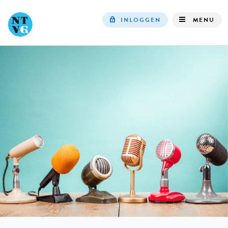
INLOGGEN
MENU
Top
navigation
IN