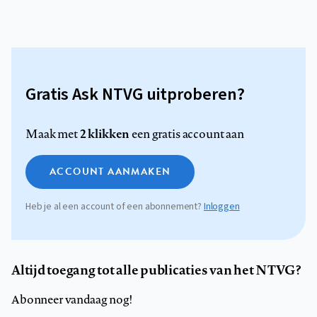
Gratis Ask NTVG uitproberen?
2 klikken
Maak met
een gratis account aan
ACCOUNT AANMAKEN
Heb je al een account of een abonnement?
Inloggen
Altijd toegang tot alle publicaties van het NTVG?
Abonneer vandaag nog!