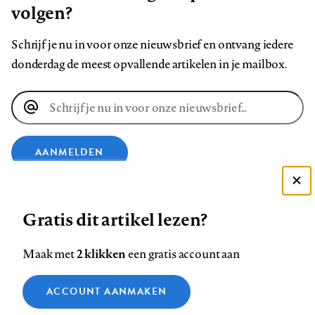
volgen?
Schrijf je nu in voor onze nieuwsbrief en ontvang iedere
donderdag de meest opvallende artikelen in je mailbox.
E-
mailadres
AANMELDEN
Deze site gebruikt cookies
VOLG ONS OP
Gratis dit artikel lezen?
Zie onze cookie policy
ACCEPTEER AANBEVOLEN INSTELLINGEN
Volg
Volg
Volg
Volg
Volg
Volg
2 klikken
Maak met
een gratis account aan
ons
ons
ons
ons
ons
ons
Functionele cookies
op
op
op
op
op
op
Contact
Colofon
Disclaimer
Privacy
About us
ACCOUNT AANMAKEN
Medische vragen verdienen
Sluiten
Footer
Analytische cookies
Facebook
LinkedIn
Bluesky
Instagram
YouTube
Pinterest
betrouwbare antwoorden