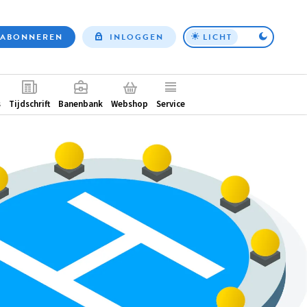
ABONNEREN
INLOGGEN
LICHT
Top
nav
ntair
s
Tijdschrift
Banenbank
Webshop
Service