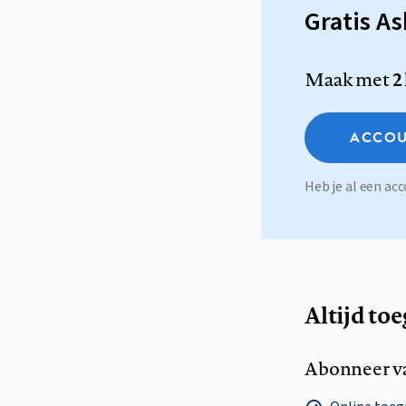
Gratis A
Maak met
2
ACCOU
Heb je al een a
Altijd to
Abonneer v