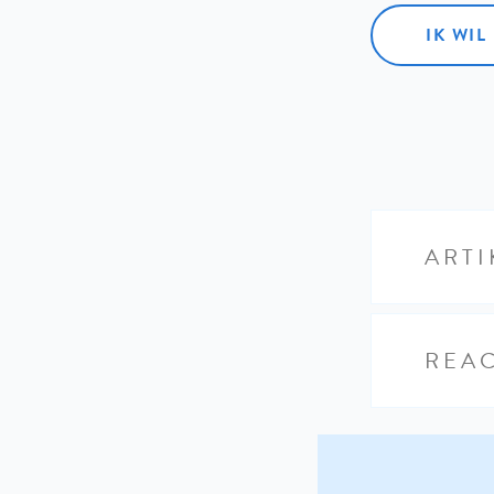
IK WI
ARTI
REAC