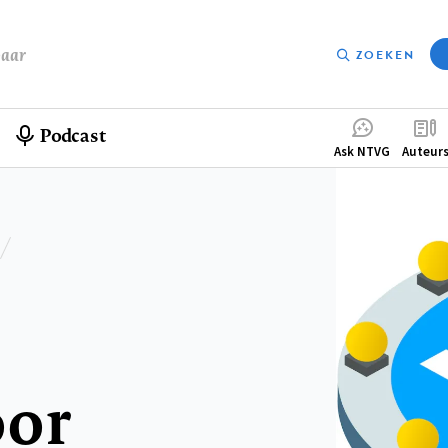
baar
ZOEKEN
Podcast
Compleme
Ask NTVG
Auteur
menu
oor