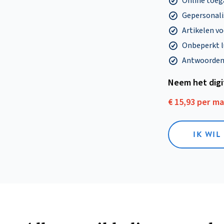
Online toega
Gepersonalis
Artikelen v
Onbeperkt l
Antwoorden o
Neem het dig
€ 15,93 per m
IK WIL