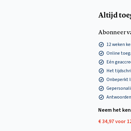
Altijd to
Abonneer v
12 weken k
Online toega
Eén geaccre
Het tijdschri
Onbeperkt l
Gepersonalis
Antwoorden o
Neem het ken
€ 34,97 voor 