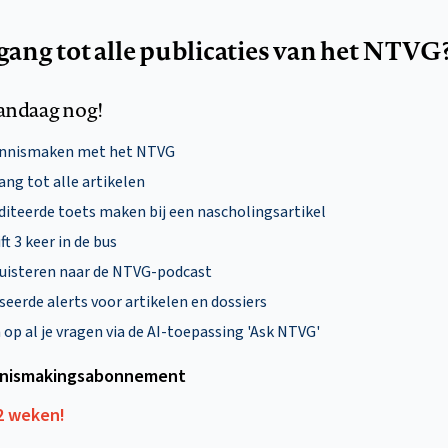
egang tot alle publicaties van het NTVG
andaag nog!
ennismaken met het NTVG
ng tot alle artikelen
diteerde toets maken bij een nascholingsartikel
ft 3 keer in de bus
uisteren naar de NTVG-podcast
eerde alerts voor artikelen en dossiers
p al je vragen via de AI-toepassing 'Ask NTVG'
nismakings­abonnement
12 weken!