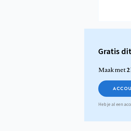
Gratis di
Maak met
2
ACCOU
Heb je al een a