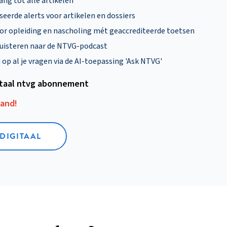
ng tot alle artikelen
eerde alerts voor artikelen en dossiers
oor opleiding en nascholing mét geaccrediteerde toetsen
uisteren naar de NTVG-podcast
p al je vragen via de AI-toepassing 'Ask NTVG'
itaal ntvg abonnement
aand!
 DIGITAAL