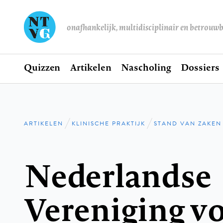
onafhankelijk, multidisciplinair en betrouw
Home
Quizzen
Artikelen
Nascholing
Dossiers
Hoofdnavigatie
ARTIKELEN
KLINISCHE PRAKTIJK
STAND VAN ZAKEN
Kruimelpad
Nederlandse
Vereniging v