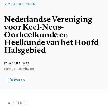
ARTIKELEN
VARIA
MEDEDELINGEN
Kruimelpad
Nederlandse Vereniging
voor Keel-Neus-
Oorheelkunde en
Heelkunde van het Hoofd-
Halsgebied
17 MAART 1988
Leestijd
16 minuten
Citeren
ARTIKEL