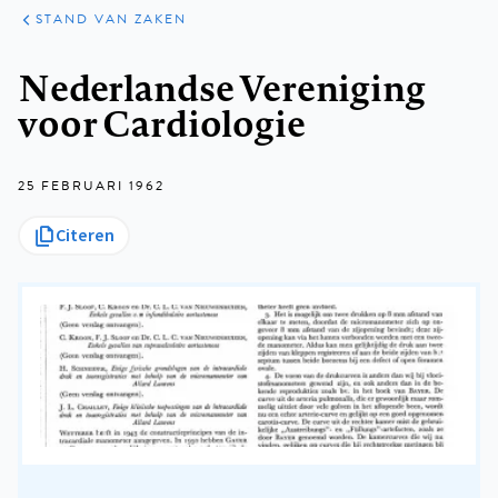
KLINISCHE
ARTIKELEN
PRAKTIJK
STAND VAN ZAKEN
Kruimelpad
Nederlandse Vereniging
voor Cardiologie
25 FEBRUARI 1962
Citeren