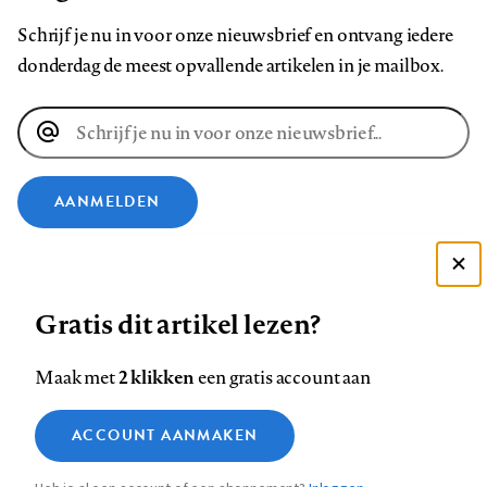
Schrijf je nu in voor onze nieuwsbrief en ontvang iedere
donderdag de meest opvallende artikelen in je mailbox.
E-
mailadres
AANMELDEN
VOLG ONS OP
Deze site gebruikt cookies
Gratis dit artikel lezen?
Zie onze cookie policy
Volg
Volg
Volg
Volg
Volg
Volg
ACCEPTEER AANBEVOLEN INSTELLINGEN
ons
ons
2 klikken
ons
ons
ons
ons
Maak met
een gratis account aan
op
op
op
op
op
op
Contact
Colofon
Disclaimer
Privacy
About us
Functionele cookies
Footer
ACCOUNT AANMAKEN
Facebook
LinkedIn
Bluesky
Instagram
YouTube
Pinterest
Medische vragen verdienen
Sluiten
Analytische cookies
betrouwbare antwoorden