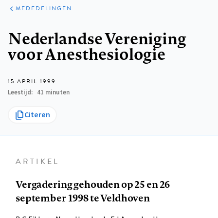
ARTIKELEN
VARIA
MEDEDELINGEN
Kruimelpad
Nederlandse Vereniging
voor Anesthesiologie
15 APRIL 1999
Leestijd
41 minuten
Citeren
ARTIKEL
Vergadering gehouden op 25 en 26
september 1998 te Veldhoven