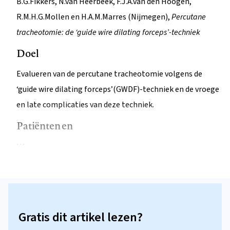
B.G.Fikkers, N.van Heerbeek, F.J.A.van den Hoogen,
R.M.H.G.Mollen en H.A.M.Marres (Nijmegen),
Percutane
tracheotomie: de ‘guide wire dilating forceps’-techniek
Doel
Evalueren van de percutane tracheotomie volgens de
‘guide wire dilating forceps’(GWDF)-techniek en de vroege
en late complicaties van deze techniek.
Patiënten en
…
Gratis dit artikel lezen?