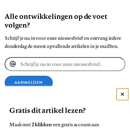
Alle ontwikkelingen op de voet
volgen?
Schrijf je nu in voor onze nieuwsbrief en ontvang iedere
donderdag de meest opvallende artikelen in je mailbox.
E-
mailadres
AANMELDEN
Deze site gebruikt cookies
VOLG ONS OP
Gratis dit artikel lezen?
Zie onze cookie policy
ACCEPTEER AANBEVOLEN INSTELLINGEN
Volg
Volg
Volg
Volg
Volg
Volg
2 klikken
Maak met
een gratis account aan
ons
ons
ons
ons
ons
ons