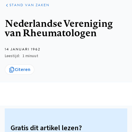
KLINISCHE
ARTIKELEN
PRAKTIJK
STAND VAN ZAKEN
Kruimelpad
Nederlandse Vereniging
van Rheumatologen
14 JANUARI 1962
Leestijd
1 minuut
Citeren
Gratis dit artikel lezen?