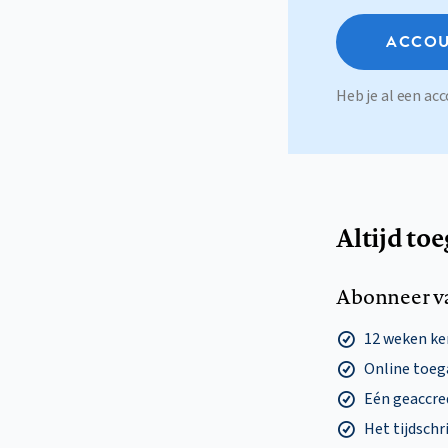
ACCOU
Heb je al een a
Altijd to
Abonneer v
12 weken k
Online toega
Eén geaccre
Het tijdschri