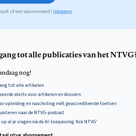
ccount of een abonnement?
Inloggen
egang tot alle publicaties van het NTVG
andaag nog!
ng tot alle artikelen
eerde alerts voor artikelen en dossiers
oor opleiding en nascholing mét geaccrediteerde toetsen
uisteren naar de NTVG-podcast
p al je vragen via de AI-toepassing 'Ask NTVG'
itaal ntvg abonnement