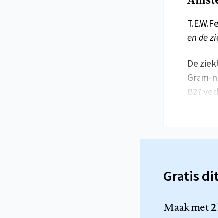
T.E.W.F
en de z
De ziek
Gram-ne
B27 ver
Gratis di
Maak met
2