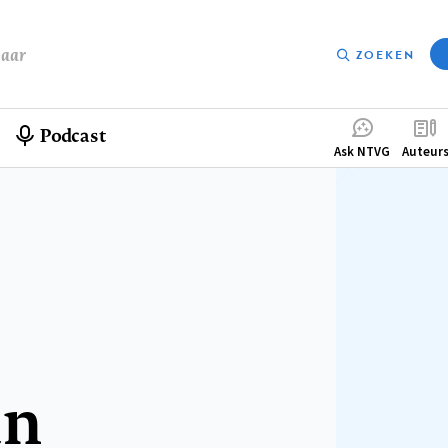
baar
ZOEKEN
Podcast
Compleme
Ask NTVG
Auteur
menu
an