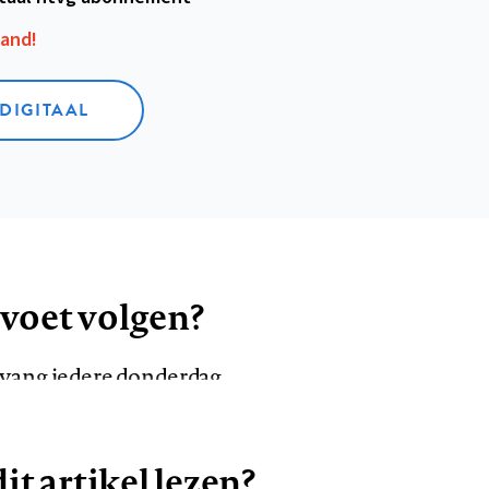
aand!
 DIGITAAL
 voet volgen?
ntvang iedere donderdag
it artikel lezen?
VOLG ONS OP