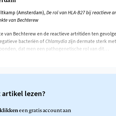
eltkamp (Amsterdam),
De rol van HLA-B27 bij reactieve ar
iekte van Bechterew
te van Bechterew en de reactieve artritiden ten gevolg
gatieve bacteriën of
Chlamydia
zijn dermate sterk me
bonden, dat men een pathogenetische rol van dit…
t artikel lezen?
 klikken
een gratis account aan