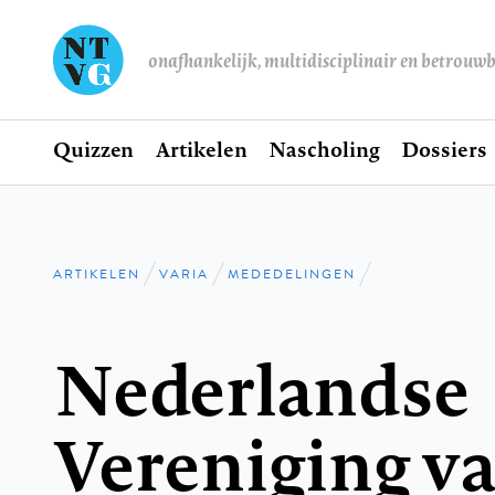
onafhankelijk, multidisciplinair en betrouw
Home
Quizzen
Artikelen
Nascholing
Dossiers
Hoofdnavigatie
ARTIKELEN
VARIA
MEDEDELINGEN
Kruimelpad
Nederlandse
Vereniging v