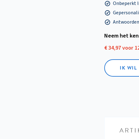
Onbeperkt l
Gepersonalis
Antwoorden o
Neem het ken
€ 34,97 voor 
IK WI
ARTI