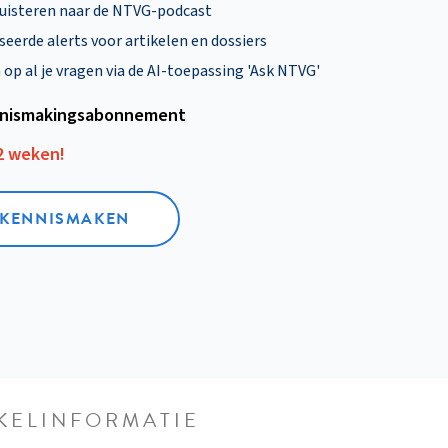
uisteren naar de NTVG-podcast
eerde alerts voor artikelen en dossiers
p al je vragen via de AI-toepassing 'Ask NTVG'
nismakings­abonnement
12 weken!
L KENNISMAKEN
KELINFORMATIE