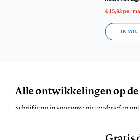
€ 15,93 per m
IK WIL
Alle ontwikkelingen op de
Schrijf je nu in voor onze nieuwsbrief en o
de meest opvallende artikelen in je mailbox.
Gratis d