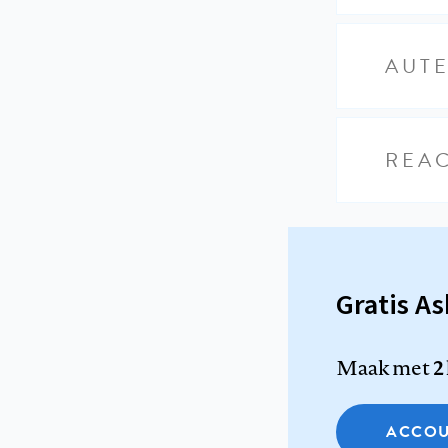
AUT
REAC
Gratis A
Maak met
2
ACCOU