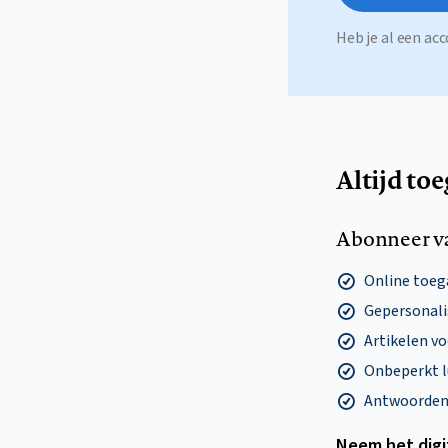
Heb je al een a
Altijd to
Abonneer v
Online toega
Gepersonalis
Artikelen v
Onbeperkt l
Antwoorden o
Neem het dig