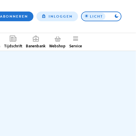
ABONNEREN
INLOGGEN
LICHT
Top
nav
ntair
s
Tijdschrift
Banenbank
Webshop
Service