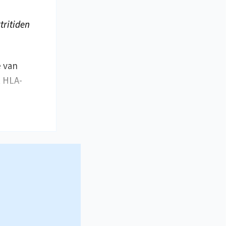
tritiden
e van
t HLA-