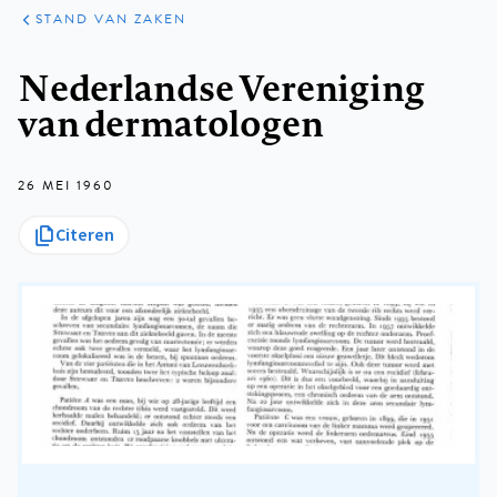
KLINISCHE
ARTIKELEN
PRAKTIJK
STAND VAN ZAKEN
Kruimelpad
Nederlandse Vereniging
van dermatologen
26 MEI 1960
Citeren