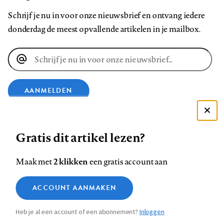
Schrijf je nu in voor onze nieuwsbrief en ontvang iedere
donderdag de meest opvallende artikelen in je mailbox.
E-
mailadres
AANMELDEN
Deze site gebruikt cookies
VOLG ONS OP
Gratis dit artikel lezen?
Zie onze cookie policy
ACCEPTEER AANBEVOLEN INSTELLINGEN
Volg
Volg
Volg
Volg
Volg
Volg
2 klikken
Maak met
een gratis account aan
ons
ons
ons
ons
ons
ons
Functionele cookies
op
op
op
op
op
op
Contact
Colofon
Disclaimer
Privacy
About us
ACCOUNT AANMAKEN
Medische vragen verdienen
Sluiten
Footer
Analytische cookies
Facebook
LinkedIn
Bluesky
Instagram
YouTube
Pinterest
betrouwbare antwoorden
Heb je al een account of een abonnement?
Inloggen
Marketing cookies