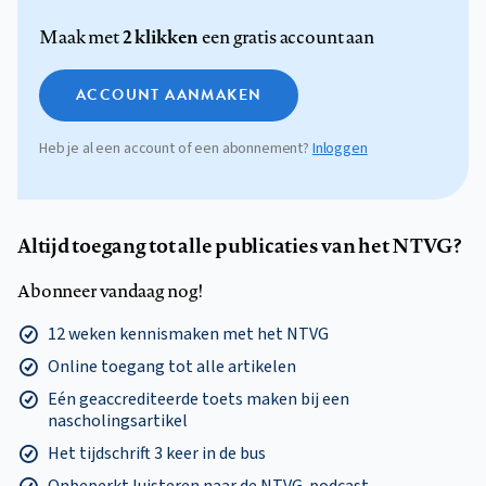
2 klikken
Maak met
een gratis account aan
ACCOUNT AANMAKEN
Heb je al een account of een abonnement?
Inloggen
Altijd toegang tot alle publicaties van het NTVG?
Abonneer vandaag nog!
12 weken kennismaken met het NTVG
Online toegang tot alle artikelen
Eén geaccrediteerde toets maken bij een
nascholingsartikel
Het tijdschrift 3 keer in de bus
Onbeperkt luisteren naar de NTVG-podcast