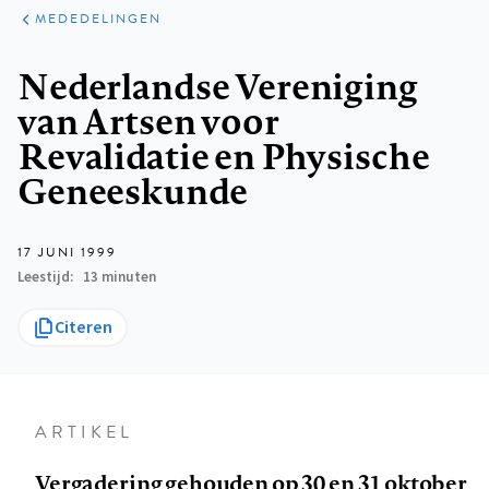
ARTIKELEN
VARIA
MEDEDELINGEN
Kruimelpad
Nederlandse Vereniging
van Artsen voor
Revalidatie en Physische
Geneeskunde
17 JUNI 1999
Leestijd
13 minuten
Citeren
ARTIKEL
Vergadering gehouden op 30 en 31 oktober