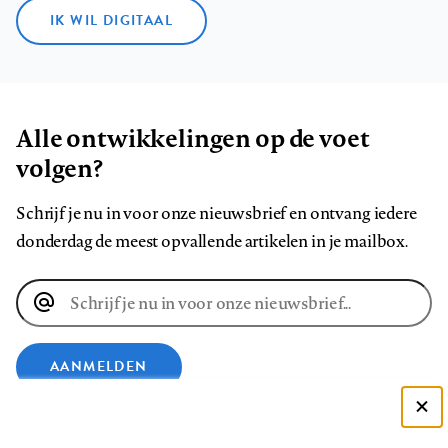
IK WIL DIGITAAL
Alle ontwikkelingen op de voet
volgen?
Schrijf je nu in voor onze nieuwsbrief en ontvang iedere
donderdag de meest opvallende artikelen in je mailbox.
E-
mailadres
AANMELDEN
Deze site gebruikt cookies
VOLG ONS OP