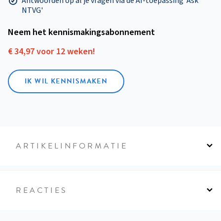
Antwoorden op al je vragen via de AI-toepassing 'Ask
NTVG'
Neem het kennismakings­abonnement
€ 34,97 voor 12 weken!
IK WIL KENNISMAKEN
ARTIKELINFORMATIE
REACTIES