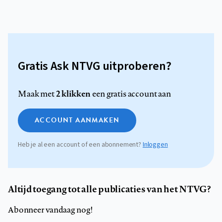
Gratis Ask NTVG uitproberen?
2 klikken
Maak met
een gratis account aan
ACCOUNT AANMAKEN
Heb je al een account of een abonnement?
Inloggen
Altijd toegang tot alle publicaties van het NTVG?
Abonneer vandaag nog!