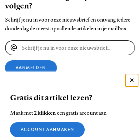
volgen?
Schrijf je nu in voor onze nieuwsbrief en ontvang iedere
donderdag de meest opvallende artikelen in je mailbox.
E-
mailadres
AANMELDEN
Deze site gebruikt cookies
VOLG ONS OP
Gratis dit artikel lezen?
Zie onze cookie policy
ACCEPTEER AANBEVOLEN INSTELLINGEN
Volg
Volg
Volg
Volg
Volg
Volg
2 klikken
Maak met
een gratis account aan
ons
ons
ons
ons
ons
ons
Functionele cookies
op
op
op
op
op
op
Contact
Colofon
Disclaimer
Privacy
About us
ACCOUNT AANMAKEN
Medische vragen verdienen
Sluiten
Footer
Analytische cookies
Facebook
LinkedIn
Bluesky
Instagram
YouTube
Pinterest
betrouwbare antwoorden