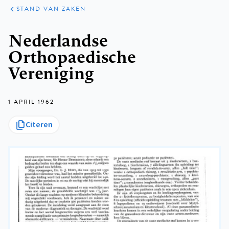
KLINISCHE
ARTIKELEN
PRAKTIJK
STAND VAN ZAKEN
Kruimelpad
Nederlandse
Orthopaedische
Vereniging
1 APRIL 1962
Citeren