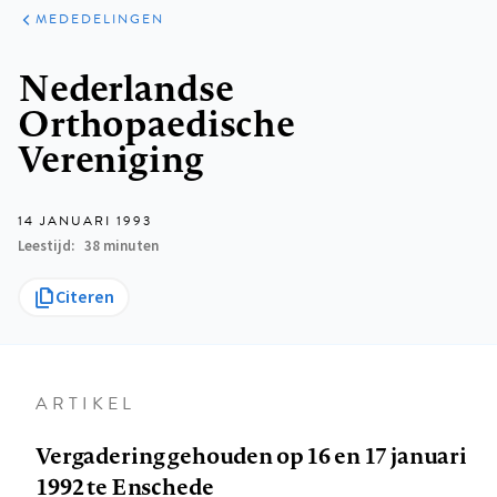
ARTIKELEN
VARIA
MEDEDELINGEN
Kruimelpad
Nederlandse
Orthopaedische
Vereniging
14 JANUARI 1993
Leestijd
38 minuten
Citeren
ARTIKEL
Vergadering gehouden op 16 en 17 januari
1992 te Enschede