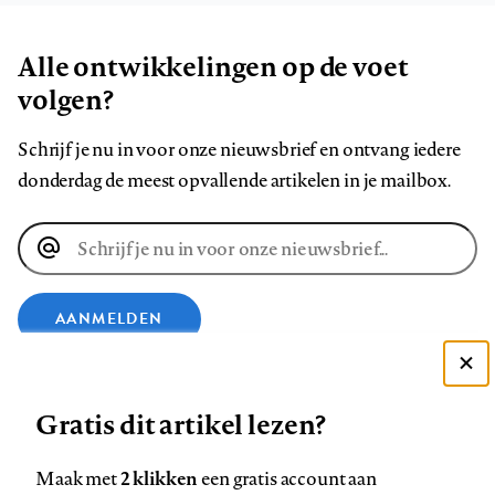
Alle ontwikkelingen op de voet
volgen?
Schrijf je nu in voor onze nieuwsbrief en ontvang iedere
donderdag de meest opvallende artikelen in je mailbox.
E-
mailadres
AANMELDEN
Deze site gebruikt cookies
VOLG ONS OP
Gratis dit artikel lezen?
Zie onze cookie policy
ACCEPTEER AANBEVOLEN INSTELLINGEN
Volg
Volg
Volg
Volg
Volg
Volg
2 klikken
Maak met
een gratis account aan