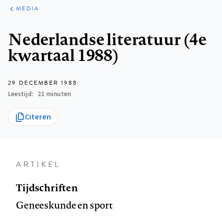
ARTIKELEN
VARIA
MEDIA
Kruimelpad
Nederlandse literatuur (4e
kwartaal 1988)
29 DECEMBER 1988
Leestijd
21 minuten
Citeren
ARTIKEL
Tijdschriften
Geneeskunde en sport