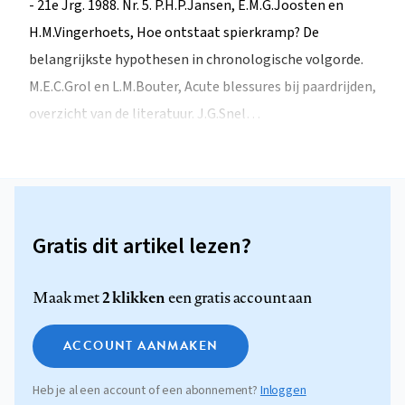
- 21e Jrg. 1988. Nr. 5. P.H.P.Jansen, E.M.G.Joosten en
H.M.Vingerhoets, Hoe ontstaat spierkramp? De
belangrijkste hypothesen in chronologische volgorde.
M.E.C.Grol en L.M.Bouter, Acute blessures bij paardrijden,
overzicht van de literatuur. J.G.Snel…
Gratis dit artikel lezen?
2 klikken
Maak met
een gratis account aan
ACCOUNT AANMAKEN
Heb je al een account of een abonnement?
Inloggen