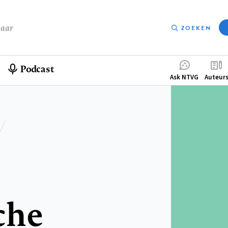
baar
ZOEKEN
Podcast
Compleme
Ask NTVG
Auteur
menu
che