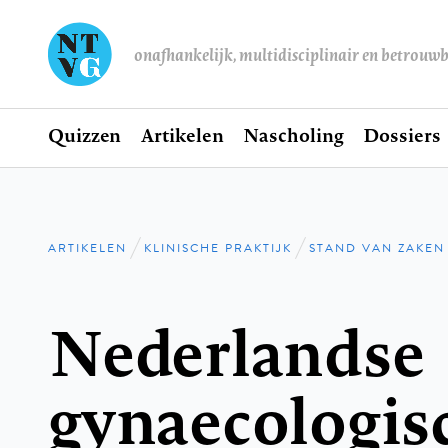
onafhankelijk, multidisciplinair en betrouw
Home
Quizzen
Artikelen
Nascholing
Dossiers
Hoofdnavigatie
ARTIKELEN
KLINISCHE PRAKTIJK
STAND VAN ZAKEN
Kruimelpad
Nederlandse
gynaecologis