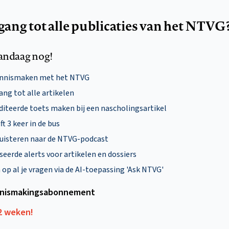
egang tot alle publicaties van het NTVG
andaag nog!
ennismaken met het NTVG
ng tot alle artikelen
diteerde toets maken bij een nascholingsartikel
ft 3 keer in de bus
uisteren naar de NTVG-podcast
eerde alerts voor artikelen en dossiers
p al je vragen via de AI-toepassing 'Ask NTVG'
nismakings­abonnement
12 weken!