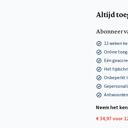
Altijd to
Abonneer v
12 weken k
Online toega
Eén geaccre
Het tijdschri
Onbeperkt l
Gepersonalis
Antwoorden o
Neem het ken
€ 34,97 voor 