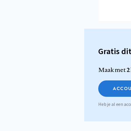
Gratis di
Maak met
2
ACCOU
Heb je al een a