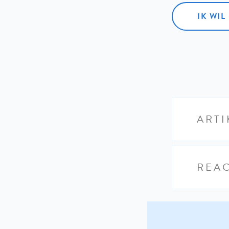
IK WI
ARTI
REAC