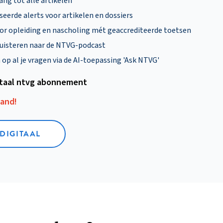
ng tot alle artikelen
eerde alerts voor artikelen en dossiers
oor opleiding en nascholing mét geaccrediteerde toetsen
uisteren naar de NTVG-podcast
p al je vragen via de AI-toepassing 'Ask NTVG'
itaal ntvg abonnement
aand!
 DIGITAAL