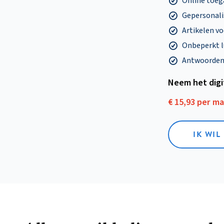
Online toega
Gepersonalis
Artikelen v
Onbeperkt l
Antwoorden o
Neem het dig
€ 15,93 per m
IK WIL