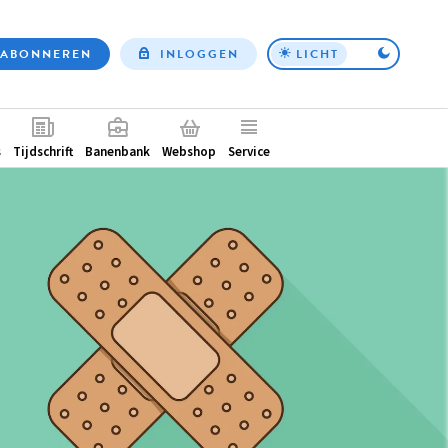
ABONNEREN
INLOGGEN
LICHT
Top
nav
ntair
s
Tijdschrift
Banenbank
Webshop
Service