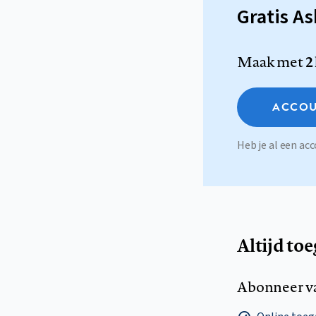
Gratis A
Maak met
2
ACCOU
Heb je al een a
Altijd to
Abonneer v