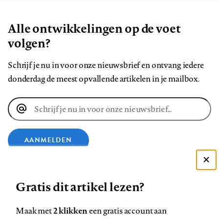
Alle ontwikkelingen op de voet
volgen?
Schrijf je nu in voor onze nieuwsbrief en ontvang iedere
donderdag de meest opvallende artikelen in je mailbox.
E-
mailadres
AANMELDEN
Deze site gebruikt cookies
VOLG ONS OP
Gratis dit artikel lezen?
Zie onze cookie policy
ACCEPTEER AANBEVOLEN INSTELLINGEN
Volg
Volg
Volg
Volg
Volg
Volg
2 klikken
Maak met
een gratis account aan
ons
ons
ons
ons
ons
ons