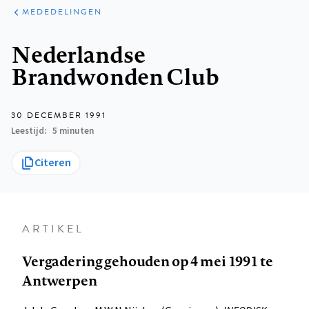
ARTIKELEN
VARIA
MEDEDELINGEN
Kruimelpad
Nederlandse
Brandwonden Club
30 DECEMBER 1991
Leestijd
5 minuten
Citeren
ARTIKEL
Vergadering gehouden op 4 mei 1991 te
Antwerpen