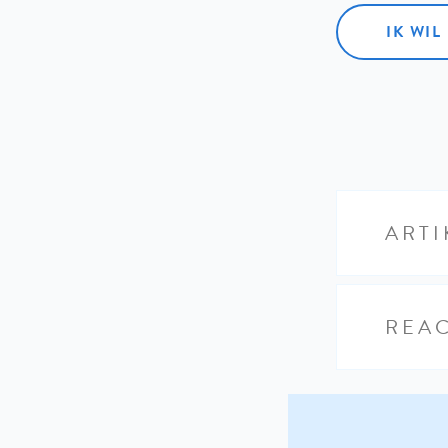
IK WI
ARTI
REAC