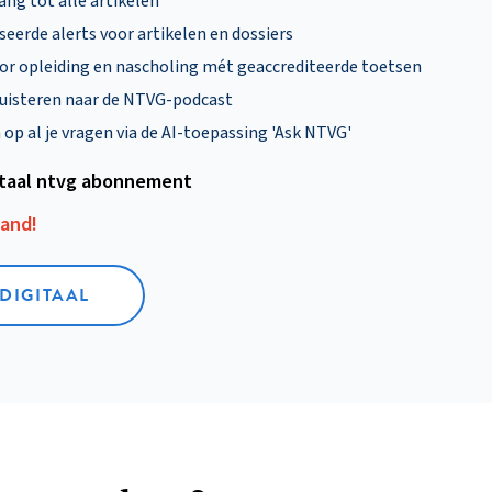
ng tot alle artikelen
eerde alerts voor artikelen en dossiers
oor opleiding en nascholing mét geaccrediteerde toetsen
uisteren naar de NTVG-podcast
p al je vragen via de AI-toepassing 'Ask NTVG'
itaal ntvg abonnement
aand!
 DIGITAAL