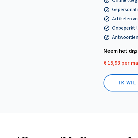
Online toega
Gepersonalis
Artikelen v
Onbeperkt l
Antwoorden o
Neem het dig
€ 15,93 per m
IK WIL