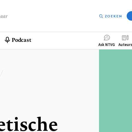
baar
ZOEKEN
Podcast
Compleme
Ask NTVG
Auteur
menu
tische