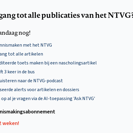
egang tot alle publicaties van het NTVG
andaag nog!
ennismaken met het NTVG
ng tot alle artikelen
diteerde toets maken bij een nascholingsartikel
ft 3 keer in de bus
uisteren naar de NTVG-podcast
eerde alerts voor artikelen en dossiers
p al je vragen via de AI-toepassing 'Ask NTVG'
nismakings­abonnement
12 weken!