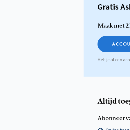
Gratis A
Maak met
2
ACCOU
Heb je al een a
Altijd to
Abonneer v