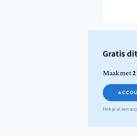
Gratis di
Maak met
2
ACCOU
Heb je al een a