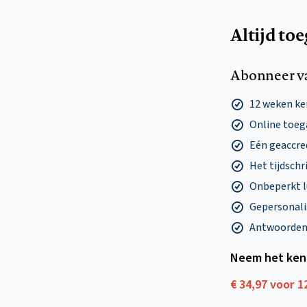
Altijd to
Abonneer v
12 weken k
Online toega
Eén geaccre
Het tijdschri
Onbeperkt l
Gepersonalis
Antwoorden o
Neem het ken
€ 34,97 voor 