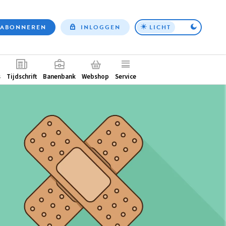
ABONNEREN
INLOGGEN
LICHT
Top
nav
ntair
s
Tijdschrift
Banenbank
Webshop
Service