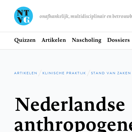
onafhankelijk, multidisciplinair en betrouw
Home
Quizzen
Artikelen
Nascholing
Dossiers
Hoofdnavigatie
ARTIKELEN
KLINISCHE PRAKTIJK
STAND VAN ZAKEN
Kruimelpad
Nederlandse
anthropogene