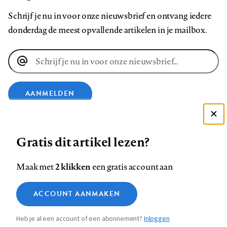
Schrijf je nu in voor onze nieuwsbrief en ontvang iedere
donderdag de meest opvallende artikelen in je mailbox.
E-
mailadres
AANMELDEN
Deze site gebruikt cookies
VOLG ONS OP
Gratis dit artikel lezen?
Zie onze cookie policy
ACCEPTEER AANBEVOLEN INSTELLINGEN
Volg
Volg
Volg
Volg
Volg
Volg
2 klikken
Maak met
een gratis account aan
ons
ons
ons
ons
ons
ons
Functionele cookies
op
op
op
op
op
op
Contact
Colofon
Disclaimer
Privacy
About us
ACCOUNT AANMAKEN
Medische vragen verdienen
Sluiten
Footer
Analytische cookies
Facebook
LinkedIn
Bluesky
Instagram
YouTube
Pinterest
betrouwbare antwoorden
Heb je al een account of een abonnement?
Inloggen
Marketing cookies