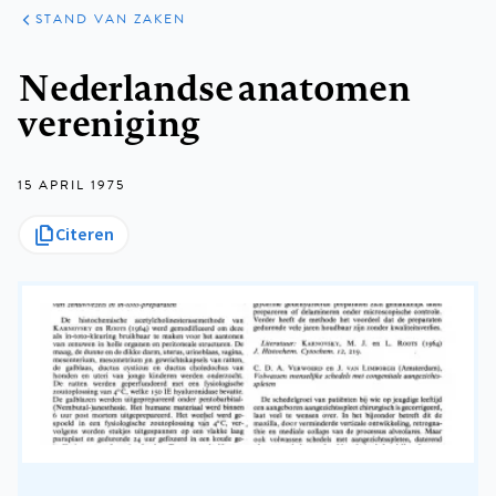
KLINISCHE
ARTIKELEN
PRAKTIJK
STAND VAN ZAKEN
Kruimelpad
Nederlandse anatomen
vereniging
15 APRIL 1975
Citeren