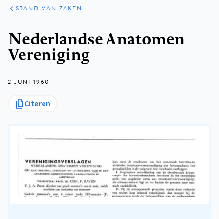
KLINISCHE
ARTIKELEN
PRAKTIJK
STAND VAN ZAKEN
Kruimelpad
Nederlandse Anatomen
Vereniging
2 JUNI 1960
Citeren