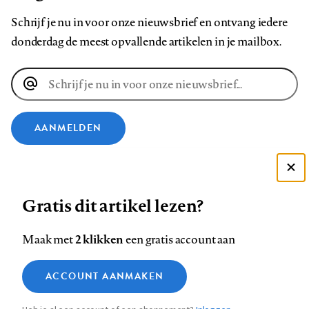
Schrijf je nu in voor onze nieuwsbrief en ontvang iedere
donderdag de meest opvallende artikelen in je mailbox.
E-
mailadres
AANMELDEN
VOLG ONS OP
Deze site gebruikt cookies
Gratis dit artikel lezen?
Zie onze cookie policy
Volg
Volg
Volg
Volg
Volg
Volg
ACCEPTEER AANBEVOLEN INSTELLINGEN
ons
ons
2 klikken
ons
ons
ons
ons
Maak met
een gratis account aan
op
op
op
op
op
op
Contact
Colofon
Disclaimer
Privacy
About us
Functionele cookies
Footer
ACCOUNT AANMAKEN
Facebook
LinkedIn
Bluesky
Instagram
YouTube
Pinterest
Medische vragen verdienen
Sluiten
Analytische cookies
betrouwbare antwoorden