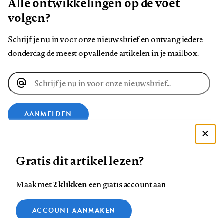
Alle ontwikkelingen op de voet
volgen?
Schrijf je nu in voor onze nieuwsbrief en ontvang iedere
donderdag de meest opvallende artikelen in je mailbox.
E-
mailadres
AANMELDEN
Deze site gebruikt cookies
VOLG ONS OP
Gratis dit artikel lezen?
Zie onze cookie policy
ACCEPTEER AANBEVOLEN INSTELLINGEN
Volg
Volg
Volg
Volg
Volg
Volg
2 klikken
Maak met
een gratis account aan
ons
ons
ons
ons
ons
ons
Functionele cookies
op
op
op
op
op
op
Contact
Colofon
Disclaimer
Privacy
About us
ACCOUNT AANMAKEN
Medische vragen verdienen
Sluiten