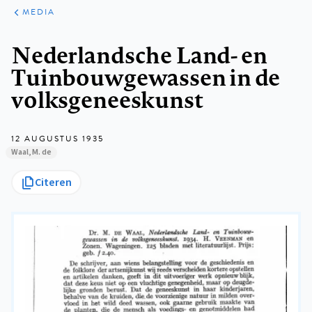
ARTIKELEN
VARIA
MEDIA
Kruimelpad
Nederlandsche Land- en
Tuinbouwgewassen in de
volksgeneeskunst
12 AUGUSTUS 1935
Waal, M. de
Citeren