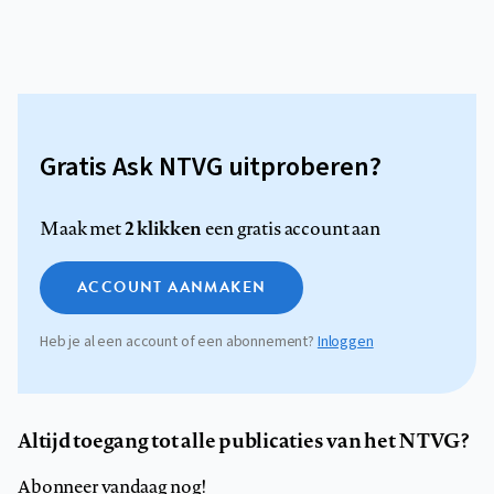
Gratis Ask NTVG uitproberen?
2 klikken
Maak met
een gratis account aan
ACCOUNT AANMAKEN
Heb je al een account of een abonnement?
Inloggen
Altijd toegang tot alle publicaties van het NTVG?
Abonneer vandaag nog!