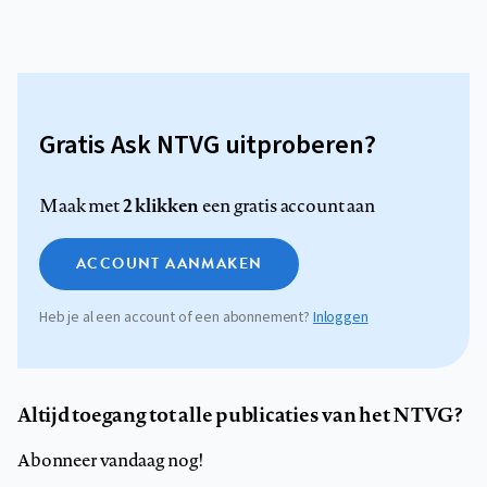
Gratis Ask NTVG uitproberen?
2 klikken
Maak met
een gratis account aan
ACCOUNT AANMAKEN
Heb je al een account of een abonnement?
Inloggen
Altijd toegang tot alle publicaties van het NTVG?
Abonneer vandaag nog!