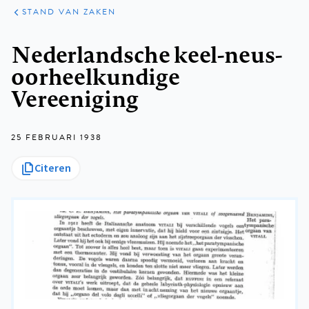
KLINISCHE
ARTIKELEN
PRAKTIJK
STAND VAN ZAKEN
Kruimelpad
Nederlandsche keel-neus-
oorheelkundige
Vereeniging
25 FEBRUARI 1938
Citeren