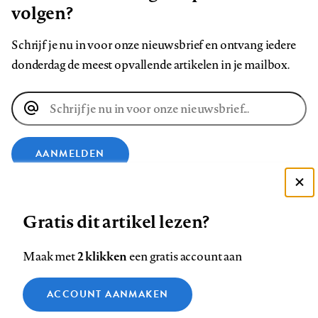
volgen?
Schrijf je nu in voor onze nieuwsbrief en ontvang iedere
donderdag de meest opvallende artikelen in je mailbox.
E-
mailadres
AANMELDEN
Deze site gebruikt cookies
VOLG ONS OP
Gratis dit artikel lezen?
Zie onze cookie policy
ACCEPTEER AANBEVOLEN INSTELLINGEN
Volg
Volg
Volg
Volg
Volg
Volg
2 klikken
Maak met
een gratis account aan
ons
ons
ons
ons
ons
ons
Functionele cookies
op
op
op
op
op
op
Contact
Colofon
Disclaimer
Privacy
About us
ACCOUNT AANMAKEN
Medische vragen verdienen
Sluiten
Footer
Analytische cookies
Facebook
LinkedIn
Bluesky
Instagram
YouTube
Pinterest
betrouwbare antwoorden