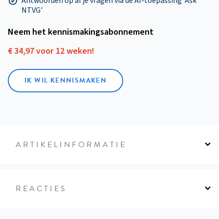
Antwoorden op al je vragen via de AI-toepassing 'Ask
NTVG'
Neem het kennismakings­abonnement
€ 34,97 voor 12 weken!
IK WIL KENNISMAKEN
ARTIKELINFORMATIE
REACTIES